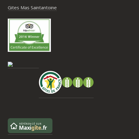
hébergements et beaucoup d’activités à 
Gites Mas Saintantoine
faire dans les environs.Nous gardons un 
très beau souvenir de ce week-end et 
nous recommandons le Mas Saint-
Antoine sans hésitation.**La seule petite 
contrainte du week-end concerne la 
gestion des déchets, puisqu’il n’y a pas 
encore de bacs d’ordures ménagères ou 
de tri directement sur le domaine et qu’il 
faut se rendre au village. Cela ne nous a 
pas posé de véritable problème, mais ce 
serait un vrai plus à l’avenir.