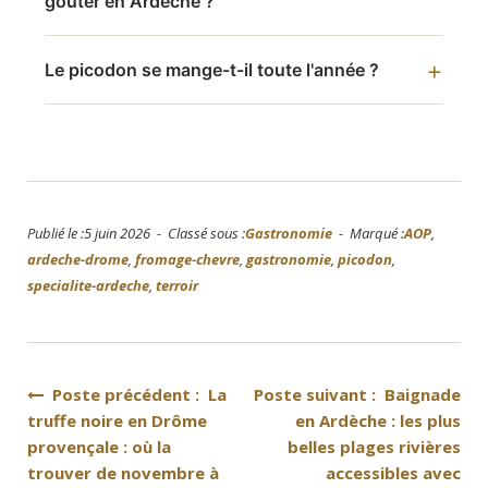
goûter en Ardèche ?
Le picodon se mange-t-il toute l'année ?
Publié le :5 juin 2026 - Classé sous :
Gastronomie
- Marqué :
AOP
,
ardeche-drome
,
fromage-chevre
,
gastronomie
,
picodon
,
specialite-ardeche
,
terroir
Navigation
Poste précédent : La
Poste suivant : Baignade
truffe noire en Drôme
en Ardèche : les plus
de
provençale : où la
belles plages rivières
l’article
trouver de novembre à
accessibles avec