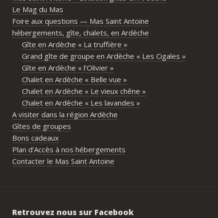
Le Mag du Mas
d’avoir son espace tout en gardant un 
Foire aux questions — Mas Saint Antoine
vrai lieu de rassemblement pour 
hébergements, gîte, chalets, en Ardèche
partager les repas et les activités.Un 
Gîte en Ardèche « La truffière »
immense merci également aux 
Grand gîte de groupe en Ardèche « Les Cigales »
propriétaires pour leur disponibilité, leur 
Gîte en Ardèche « l’Olivier »
écoute et leur gentillesse tout au long de 
Chalet en Ardèche « Belle vue »
l’organisation. Nous avons été très bien 
Chalet en Ardèche « Le vieux chêne »
accompagnés avant le week-end avec de 
Chalet en Ardèche « Les lavandes »
nombreux conseils utiles, aussi bien pour 
A visiter dans la région Ardèche
les prestataires que pour l’organisation 
Gîtes de groupes
générale de l’événement.Tout a été 
Bons cadeaux
simple, fluide et agréable. Les 
Plan d’Accès à nos hébergements
recommandations données sur place 
Contacter le Mas Saint Antoine
étaient excellentes et nous ont permis 
de construire un week-end vraiment 
réussi.Le cadre est idéal pour ce type de 
rassemblement familial ou amical : 
Retrouvez nous sur Facebook
piscine, nature, tranquillité, nombreux 