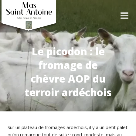
Le picodon : le
fromage de
chèvre AOP du
terroir ardéchois
Sur un plateau de fromages ardéchois, il y a un petit palet
qu’on remarque tout de suite : rond, modeste, mais au