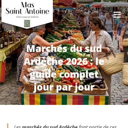
Marchés du sud
Ardèche 2026 : le
guide complet
jour par jour
Les
marchés du sud Ardèche
font partie de ces