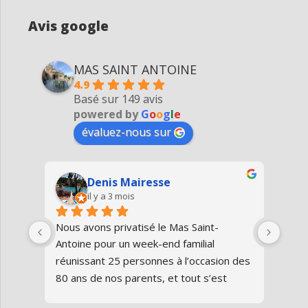
Avis google
MAS SAINT ANTOINE
4.9
Basé sur 149 avis
powered by
G
o
o
g
l
e
évaluez-nous sur
Denis Mairesse
il y a 3 mois
très 
Nous avons privatisé le Mas Saint-
Nous
Antoine pour un week-end familial 
en fa
us 
réunissant 25 personnes à l’occasion des 
avon
80 ans de nos parents, et tout s’est 
au gî
parfaitement déroulé du début à la fin.Le 
de v