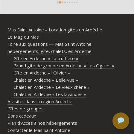
domaine est superbe, très bien 
entre
entretenu, au calme, au cœur de 
plei
l’Ardèche méridionale, avec une vraie 
notre
ambiance conviviale et familiale. Les 
Mas Saint Antoine – Location gîtes en Ardèche
différents gîtes permettent à chacun 
Le Mag du Mas
d’avoir son espace tout en gardant un 
Foire aux questions — Mas Saint Antoine
vrai lieu de rassemblement pour 
hébergements, gîte, chalets, en Ardèche
partager les repas et les activités.Un 
Gîte en Ardèche « La truffière »
immense merci également aux 
Grand gîte de groupe en Ardèche « Les Cigales »
propriétaires pour leur disponibilité, leur 
Gîte en Ardèche « l’Olivier »
écoute et leur gentillesse tout au long de 
Chalet en Ardèche « Belle vue »
Pour qui est le Mas Saint Antoine ?
l’organisation. Nous avons été très bien 
Chalet en Ardèche « Le vieux chêne »
accompagnés avant le week-end avec de 
Chalet en Ardèche « Les lavandes »
Comment réserver au Mas Saint Antoine ?
nombreux conseils utiles, aussi bien pour 
A visiter dans la région Ardèche
les prestataires que pour l’organisation 
Peut-on louer un seul gîte indépendamment ?
Gîtes de groupes
générale de l’événement.Tout a été 
Bons cadeaux
simple, fluide et agréable. Les 
Plan d’Accès à nos hébergements
recommandations données sur place 
Contacter le Mas Saint Antoine