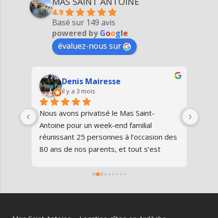
MAS SAINT ANTOINE
4.9
Basé sur 149 avis
powered by
G
o
o
g
l
e
évaluez-nous sur
Denis Mairesse
il y a 3 mois
très 
Nous avons privatisé le Mas Saint-
Nous
Antoine pour un week-end familial 
en fa
us 
réunissant 25 personnes à l’occasion des 
avon
80 ans de nos parents, et tout s’est 
au gî
parfaitement déroulé du début à la fin.Le 
de v
domaine est superbe, très bien 
entre
entretenu, au calme, au cœur de 
plei
l’Ardèche méridionale, avec une vraie 
notre
ambiance conviviale et familiale. Les 