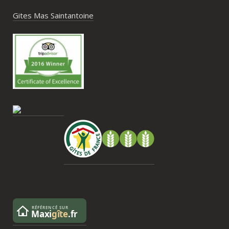
piscine, nature, tranquillité, nombreux 
hébergements et beaucoup d’activités à 
Gites Mas Saintantoine
faire dans les environs.Nous gardons un 
très beau souvenir de ce week-end et 
nous recommandons le Mas Saint-
Antoine sans hésitation.**La seule petite 
contrainte du week-end concerne la 
gestion des déchets, puisqu’il n’y a pas 
encore de bacs d’ordures ménagères ou 
de tri directement sur le domaine et qu’il 
faut se rendre au village. Cela ne nous a 
pas posé de véritable problème, mais ce 
serait un vrai plus à l’avenir.