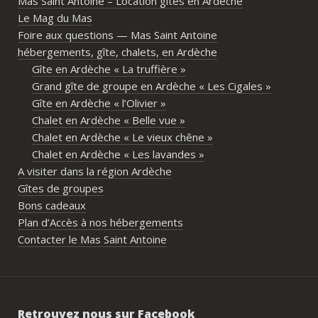
Mas Saint Antoine – Location gîtes en Ardèche
différents gîtes permettent à chacun 
Le Mag du Mas
d’avoir son espace tout en gardant un 
Foire aux questions — Mas Saint Antoine
vrai lieu de rassemblement pour 
hébergements, gîte, chalets, en Ardèche
partager les repas et les activités.Un 
Gîte en Ardèche « La truffière »
immense merci également aux 
Grand gîte de groupe en Ardèche « Les Cigales »
propriétaires pour leur disponibilité, leur 
Gîte en Ardèche « l’Olivier »
écoute et leur gentillesse tout au long de 
Chalet en Ardèche « Belle vue »
l’organisation. Nous avons été très bien 
Chalet en Ardèche « Le vieux chêne »
accompagnés avant le week-end avec de 
Chalet en Ardèche « Les lavandes »
nombreux conseils utiles, aussi bien pour 
A visiter dans la région Ardèche
les prestataires que pour l’organisation 
Gîtes de groupes
générale de l’événement.Tout a été 
Bons cadeaux
simple, fluide et agréable. Les 
Plan d’Accès à nos hébergements
recommandations données sur place 
Contacter le Mas Saint Antoine
étaient excellentes et nous ont permis 
de construire un week-end vraiment 
réussi.Le cadre est idéal pour ce type de 
rassemblement familial ou amical : 
Retrouvez nous sur Facebook