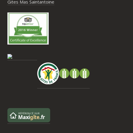
hébergements et beaucoup d’activités à 
Gites Mas Saintantoine
faire dans les environs.Nous gardons un 
très beau souvenir de ce week-end et 
nous recommandons le Mas Saint-
Antoine sans hésitation.**La seule petite 
contrainte du week-end concerne la 
gestion des déchets, puisqu’il n’y a pas 
encore de bacs d’ordures ménagères ou 
de tri directement sur le domaine et qu’il 
faut se rendre au village. Cela ne nous a 
pas posé de véritable problème, mais ce 
serait un vrai plus à l’avenir.