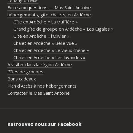
Le Mag du Mas
d’avoir son espace tout en gardant un 
Foire aux questions — Mas Saint Antoine
vrai lieu de rassemblement pour 
hébergements, gîte, chalets, en Ardèche
partager les repas et les activités.Un 
Gîte en Ardèche « La truffière »
immense merci également aux 
Grand gîte de groupe en Ardèche « Les Cigales »
propriétaires pour leur disponibilité, leur 
Gîte en Ardèche « l’Olivier »
écoute et leur gentillesse tout au long de 
Chalet en Ardèche « Belle vue »
l’organisation. Nous avons été très bien 
Chalet en Ardèche « Le vieux chêne »
accompagnés avant le week-end avec de 
Chalet en Ardèche « Les lavandes »
nombreux conseils utiles, aussi bien pour 
A visiter dans la région Ardèche
les prestataires que pour l’organisation 
Gîtes de groupes
générale de l’événement.Tout a été 
Bons cadeaux
simple, fluide et agréable. Les 
Plan d’Accès à nos hébergements
recommandations données sur place 
Contacter le Mas Saint Antoine
étaient excellentes et nous ont permis 
de construire un week-end vraiment 
réussi.Le cadre est idéal pour ce type de 
rassemblement familial ou amical : 
Retrouvez nous sur Facebook
piscine, nature, tranquillité, nombreux 