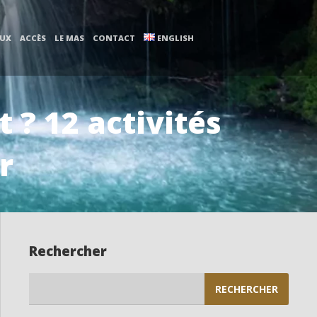
AUX
ACCÈS
LE MAS
CONTACT
ENGLISH
 ? 12 activités
r
Rechercher
Rechercher :