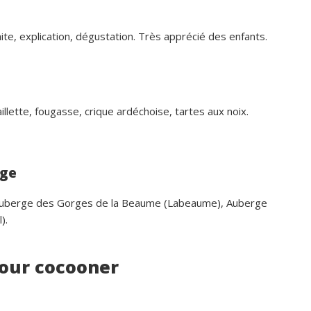
il y a 29 jours
Privatisation du domaine complet.Un 
aite, explication, dégustation. Très apprécié des enfants.
bon accueil des propriétaires.Des 
prestations ( paella, canoë....),que no
avons tous apprécié.Des couchages 
confortables.Nous reviendrons avec 
aillette, fougasse, crique ardéchoise, tartes aux noix.
grand plaisir.Merci
rge
Auberge des Gorges de la Beaume (Labeaume), Auberge
).
pour cocooner