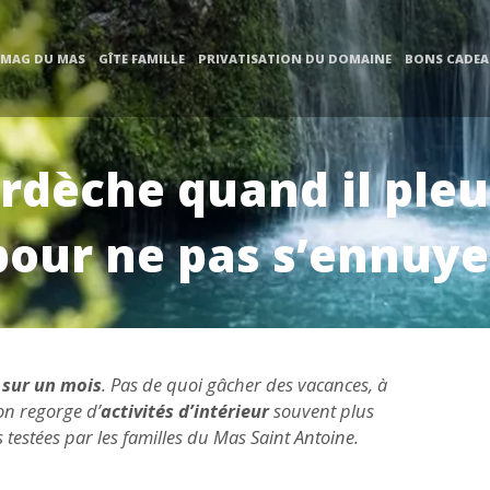
 MAG DU MAS
GÎTE FAMILLE
PRIVATISATION DU DOMAINE
BONS CADE
rdèche quand il pleut
pour ne pas s’ennuye
e sur un mois
. Pas de quoi gâcher des vacances, à
on regorge d’
activités d’intérieur
souvent plus
es testées par les familles du Mas Saint Antoine.