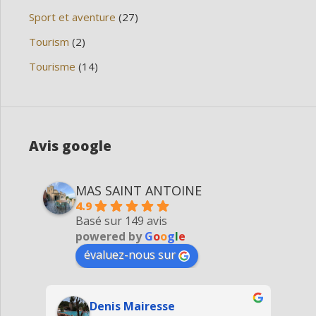
Sport et aventure
(27)
Tourism
(2)
Tourisme
(14)
Avis google
MAS SAINT ANTOINE
4.9
Basé sur 149 avis
powered by
G
o
o
g
l
e
évaluez-nous sur
Denis Mairesse