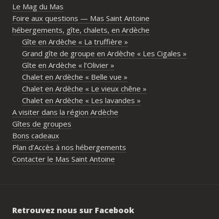
Le Mag du Mas
n 
perso
Foire aux questions — Mas Saint Antoine
et la
hébergements, gîte, chalets, en Ardèche
 
WHAOU
Gîte en Ardèche « La truffière »
n'éta
Grand gîte de groupe en Ardèche « Les Cigales »
eur 
la sa
Gîte en Ardèche « l’Olivier »
g de 
:-)Br
Chalet en Ardèche « Belle vue »
ien 
reco
Chalet en Ardèche « Le vieux chêne »
c de 
Chalet en Ardèche « Les lavandes »
pour 
A visiter dans la région Ardèche
on 
Gîtes de groupes
Bons cadeaux
Plan d’Accès à nos hébergements
 
Contacter le Mas Saint Antoine
is 
e de 
Retrouvez nous sur Facebook
 