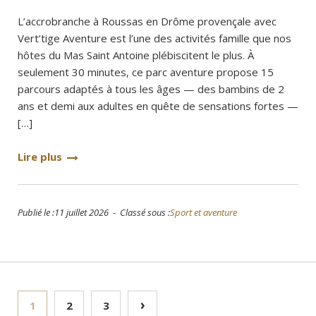
L’accrobranche à Roussas en Drôme provençale avec
Vert’tige Aventure est l’une des activités famille que nos
hôtes du Mas Saint Antoine plébiscitent le plus. À
seulement 30 minutes, ce parc aventure propose 15
parcours adaptés à tous les âges — des bambins de 2
ans et demi aux adultes en quête de sensations fortes —
[…]
Lire plus
Publié le :11 juillet 2026 - Classé sous :
Sport et aventure
Pagination
›
1
2
3