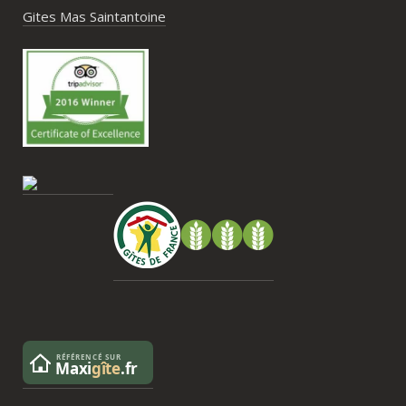
s à 
Gites Mas Saintantoine
 un 
t 
tite 
as 
 ou 
u’il 
s a 
s ce 