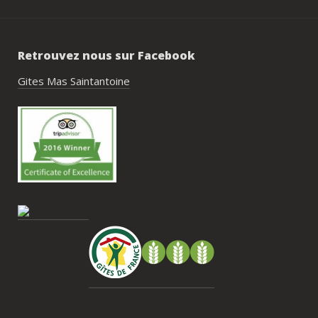
de construire un week-end vraiment 
réussi.Le cadre est idéal pour ce type de 
rassemblement familial ou amical : 
Retrouvez nous sur Facebook
piscine, nature, tranquillité, nombreux 
hébergements et beaucoup d’activités à 
Gites Mas Saintantoine
faire dans les environs.Nous gardons un 
très beau souvenir de ce week-end et 
nous recommandons le Mas Saint-
Antoine sans hésitation.**La seule petite 
contrainte du week-end concerne la 
gestion des déchets, puisqu’il n’y a pas 
encore de bacs d’ordures ménagères ou 
de tri directement sur le domaine et qu’il 
faut se rendre au village. Cela ne nous a 
pas posé de véritable problème, mais ce 
serait un vrai plus à l’avenir.