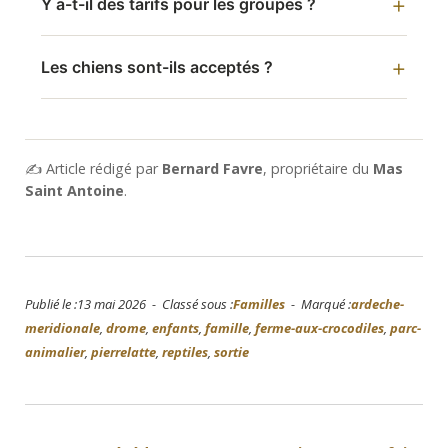
Y a-t-il des tarifs pour les groupes ?
Les chiens sont-ils acceptés ?
✍️ Article rédigé par
Bernard Favre
, propriétaire du
Mas
Saint Antoine
.
Publié le :13 mai 2026 - Classé sous :
Familles
- Marqué :
ardeche-
meridionale
,
drome
,
enfants
,
famille
,
ferme-aux-crocodiles
,
parc-
animalier
,
pierrelatte
,
reptiles
,
sortie