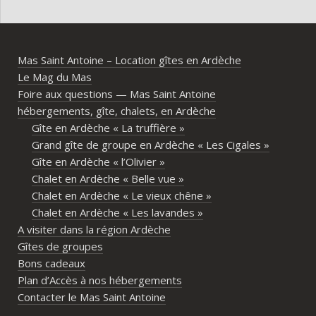
entretenu, au calme, au cœur de 
plei
l’Ardèche méridionale, avec une vraie 
notre
ambiance conviviale et familiale. Les 
Mas Saint Antoine – Location gîtes en Ardèche
différents gîtes permettent à chacun 
Le Mag du Mas
d’avoir son espace tout en gardant un 
Foire aux questions — Mas Saint Antoine
vrai lieu de rassemblement pour 
hébergements, gîte, chalets, en Ardèche
partager les repas et les activités.Un 
Gîte en Ardèche « La truffière »
immense merci également aux 
Grand gîte de groupe en Ardèche « Les Cigales »
propriétaires pour leur disponibilité, leur 
Gîte en Ardèche « l’Olivier »
écoute et leur gentillesse tout au long de 
Chalet en Ardèche « Belle vue »
l’organisation. Nous avons été très bien 
Chalet en Ardèche « Le vieux chêne »
accompagnés avant le week-end avec de 
Chalet en Ardèche « Les lavandes »
nombreux conseils utiles, aussi bien pour 
A visiter dans la région Ardèche
les prestataires que pour l’organisation 
Gîtes de groupes
générale de l’événement.Tout a été 
Bons cadeaux
simple, fluide et agréable. Les 
Plan d’Accès à nos hébergements
recommandations données sur place 
Contacter le Mas Saint Antoine
étaient excellentes et nous ont permis 