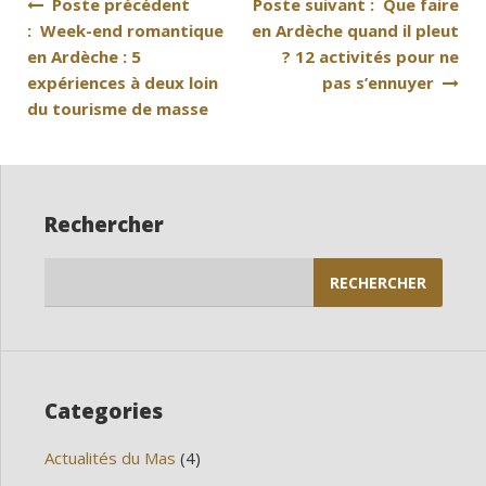
Navigation
Poste précédent
Poste suivant : Que faire
: Week-end romantique
en Ardèche quand il pleut
de
en Ardèche : 5
? 12 activités pour ne
l’article
expériences à deux loin
pas s’ennuyer
du tourisme de masse
Rechercher
Rechercher :
Categories
Actualités du Mas
(4)