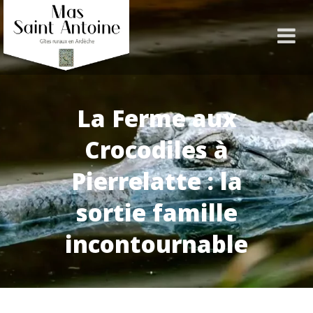
La Ferme aux
Crocodiles à
Pierrelatte : la
sortie famille
incontournable