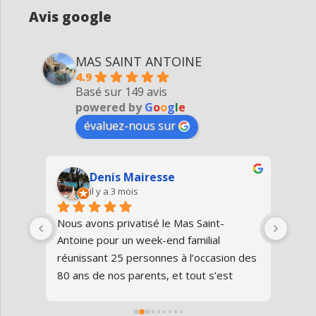
Avis google
MAS SAINT ANTOINE
4.9
Basé sur 149 avis
powered by
G
o
o
g
l
e
évaluez-nous sur
Denis Mairesse
il y a 3 mois
très 
Nous avons privatisé le Mas Saint-
Nous
Antoine pour un week-end familial 
en fa
us 
réunissant 25 personnes à l’occasion des 
avon
80 ans de nos parents, et tout s’est 
au gî
parfaitement déroulé du début à la fin.Le 
de v
domaine est superbe, très bien 
entre