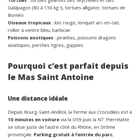
Tortues
: tortues géantes des Seychelles et des
Galápagos (80 à 150 kg !), tortues alligator, tortues de
Bornéo
Oiseaux tropicaux
: ibis rouge, loriquet arc-en-ciel,
rollier à ventre bleu, barbican
Poissons exotiques
: piranhas, poissons dragons
asiatiques, perches tigres, guppies
Pourquoi c’est parfait depuis
le Mas Saint Antoine
Une distance idéale
Depuis Bourg-Saint-Andéol, la Ferme aux Crocodiles est à
10 minutes en voiture
via la D59 puis la N7. Pierrelatte
se situe juste de l’autre côté du Rhône, en Drôme
provençale.
Parking gratuit à l’entrée du parc.