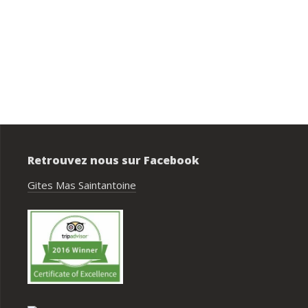
Privatisation du domaine complet.Un 
bon accueil des propriétaires.Des 
prestations ( paella, canoë....),que no
avons tous apprécié.Des couchages 
confortables.Nous reviendrons avec 
grand plaisir.Merci
Retrouvez nous sur Facebook
Gites Mas Saintantoine