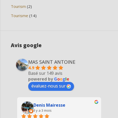
Tourism
(2)
Tourisme
(14)
Avis google
MAS SAINT ANTOINE
4.9
Basé sur 149 avis
powered by
G
o
o
g
l
e
évaluez-nous sur
Denis Mairesse
il y a 3 mois