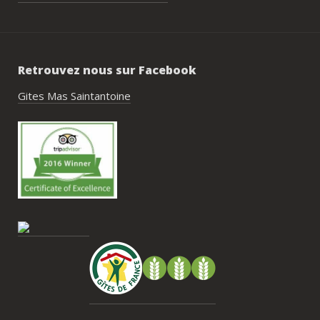
étaient excellentes et nous ont permis 
de construire un week-end vraiment 
réussi.Le cadre est idéal pour ce type de 
rassemblement familial ou amical : 
Retrouvez nous sur Facebook
piscine, nature, tranquillité, nombreux 
hébergements et beaucoup d’activités à 
Gites Mas Saintantoine
faire dans les environs.Nous gardons un 
très beau souvenir de ce week-end et 
nous recommandons le Mas Saint-
Antoine sans hésitation.**La seule petite 
contrainte du week-end concerne la 
gestion des déchets, puisqu’il n’y a pas 
encore de bacs d’ordures ménagères ou 
de tri directement sur le domaine et qu’il 
faut se rendre au village. Cela ne nous a 
pas posé de véritable problème, mais ce 
serait un vrai plus à l’avenir.