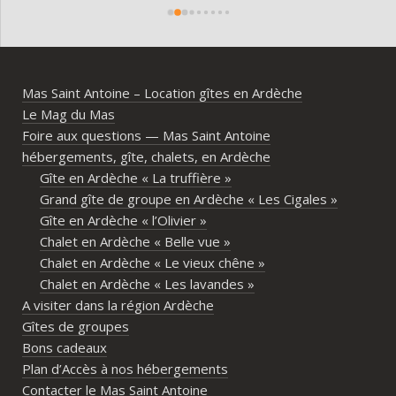
domaine est superbe, très bien 
entre
entretenu, au calme, au cœur de 
plei
l’Ardèche méridionale, avec une vraie 
notre
ambiance conviviale et familiale. Les 
Mas Saint Antoine – Location gîtes en Ardèche
différents gîtes permettent à chacun 
Le Mag du Mas
d’avoir son espace tout en gardant un 
Foire aux questions — Mas Saint Antoine
vrai lieu de rassemblement pour 
hébergements, gîte, chalets, en Ardèche
partager les repas et les activités.Un 
Gîte en Ardèche « La truffière »
immense merci également aux 
Grand gîte de groupe en Ardèche « Les Cigales »
propriétaires pour leur disponibilité, leur 
Gîte en Ardèche « l’Olivier »
écoute et leur gentillesse tout au long de 
Chalet en Ardèche « Belle vue »
l’organisation. Nous avons été très bien 
Chalet en Ardèche « Le vieux chêne »
accompagnés avant le week-end avec de 
Chalet en Ardèche « Les lavandes »
nombreux conseils utiles, aussi bien pour 
A visiter dans la région Ardèche
les prestataires que pour l’organisation 
Gîtes de groupes
générale de l’événement.Tout a été 
Bons cadeaux
simple, fluide et agréable. Les 
Plan d’Accès à nos hébergements
recommandations données sur place 
Contacter le Mas Saint Antoine