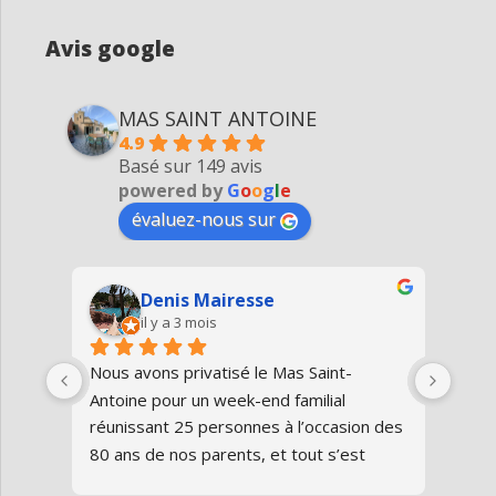
Avis google
MAS SAINT ANTOINE
4.9
Basé sur 149 avis
powered by
G
o
o
g
l
e
évaluez-nous sur
Denis Mairesse
il y a 3 mois
très 
Nous avons privatisé le Mas Saint-
Nous
Antoine pour un week-end familial 
en fa
us 
réunissant 25 personnes à l’occasion des 
avon
80 ans de nos parents, et tout s’est 
au gî
parfaitement déroulé du début à la fin.Le 
de v