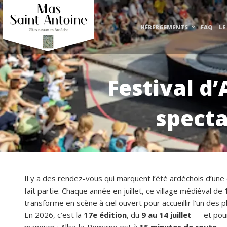
HÉBERGEMENTS
FAQ
LE
Festival d’
specta
Il y a des rendez-vous qui marquent l’été ardéchois d’une
fait partie. Chaque année en juillet, ce village médiéval d
transforme en scène à ciel ouvert pour accueillir l’un des 
En 2026, c’est la
17e édition
, du
9 au 14 juillet
— et pour 