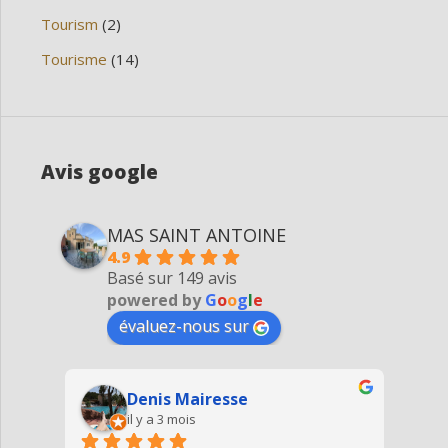
Tourism
(2)
Tourisme
(14)
Avis google
MAS SAINT ANTOINE
4.9
Basé sur 149 avis
powered by
G
o
o
g
l
e
évaluez-nous sur
Agnes Haleblian
il y a 4 mois