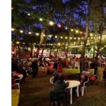
Privatisation du do
bon accueil des prop
prestations ( paella,
avons tous appréci
confortables.Nous r
grand plaisir.Merci