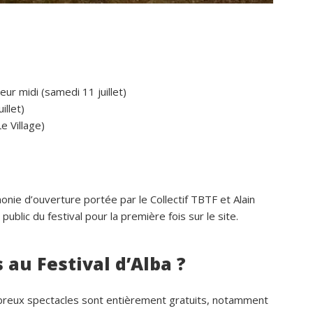
nombreux conseils utiles, aussi bien 
les prestataires que pour l’organisati
générale de l’événement.Tout a été 
simple, fluide et agréable. Les 
recommandations données sur place
eur midi (samedi 11 juillet)
étaient excellentes et nous ont perm
illet)
de construire un week-end vraiment 
e Village)
réussi.Le cadre est idéal pour ce typ
rassemblement familial ou amical : 
piscine, nature, tranquillité, nombreux
hébergements et beaucoup d’activité
faire dans les environs.Nous gardons
nie d’ouverture portée par le Collectif TBTF et Alain
ublic du festival pour la première fois sur le site.
très beau souvenir de ce week-end e
nous recommandons le Mas Saint-
Antoine sans hésitation.**La seule pe
s au Festival d’Alba ?
contrainte du week-end concerne la 
gestion des déchets, puisqu’il n’y a p
ombreux spectacles sont entièrement gratuits, notamment
encore de bacs d’ordures ménagères