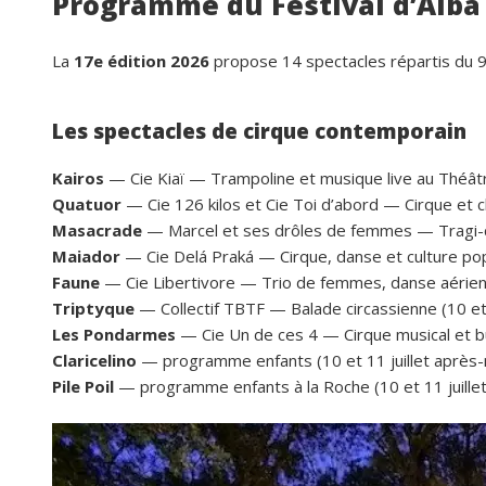
Programme du Festival d’Alba 2
La
17e édition 2026
propose 14 spectacles répartis du 9 a
Les spectacles de cirque contemporain
Kairos
— Cie Kiaï — Trampoline et musique live au Théâtre 
Quatuor
— Cie 126 kilos et Cie Toi d’abord — Cirque et clo
Masacrade
— Marcel et ses drôles de femmes — Tragi-comé
Maiador
— Cie Delá Praká — Cirque, danse et culture popul
Faune
— Cie Libertivore — Trio de femmes, danse aérienne
Triptyque
— Collectif TBTF — Balade circassienne (10 et 1
Les Pondarmes
— Cie Un de ces 4 — Cirque musical et bur
Claricelino
— programme enfants (10 et 11 juillet après-
Pile Poil
— programme enfants à la Roche (10 et 11 juillet
Dominique 
il y a 26 jours