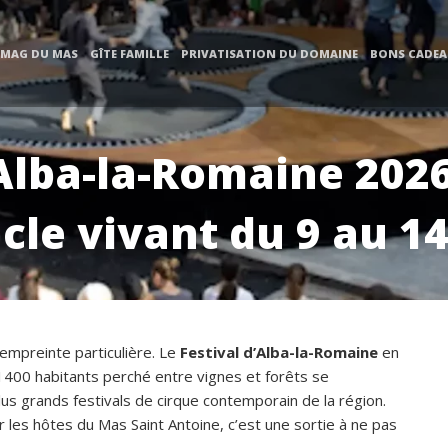
 MAG DU MAS
GÎTE FAMILLE
PRIVATISATION DU DOMAINE
BONS CADE
Alba-la-Romaine 2026
cle vivant du 9 au 14 
 empreinte particulière. Le
Festival d’Alba-la-Romaine
en
e 1400 habitants perché entre vignes et forêts se
plus grands festivals de cirque contemporain de la région.
les hôtes du Mas Saint Antoine, c’est une sortie à ne pas