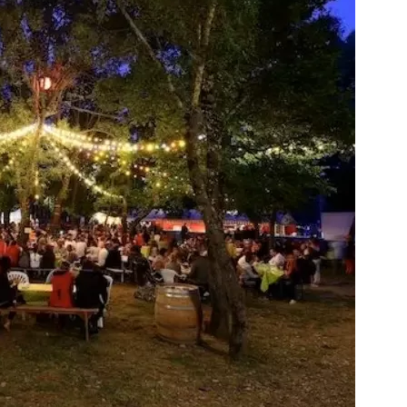
maine complet.Un très 
Nous avons privatisé le Mas Saint-
riétaires.Des 
Antoine pour un week-end familial 
 canoë....),que nous 
réunissant 25 personnes à l’occasion
é.Des couchages 
80 ans de nos parents, et tout s’est 
eviendrons avec 
parfaitement déroulé du début à la fi
domaine est superbe, très bien 
entretenu, au calme, au cœur de 
l’Ardèche méridionale, avec une vraie
ambiance conviviale et familiale. Les 
différents gîtes permettent à chacun
d’avoir son espace tout en gardant u
vrai lieu de rassemblement pour 
partager les repas et les activités.Un
immense merci également aux 
propriétaires pour leur disponibilité, l
écoute et leur gentillesse tout au lon
l’organisation. Nous avons été très b
accompagnés avant le week-end ave