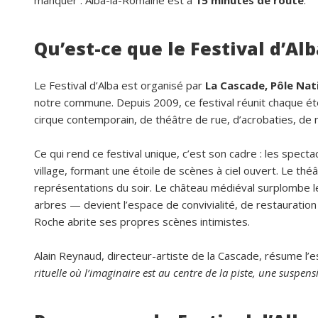
manquer : Alba-la-Romaine est à
15 minutes de route
.
Qu’est-ce que le Festival d’Al
Le Festival d’Alba est organisé par
La Cascade, Pôle Nat
notre commune. Depuis 2009, ce festival réunit chaque é
cirque contemporain, de théâtre de rue, d’acrobaties, de
Ce qui rend ce festival unique, c’est son cadre : les spec
village, formant une étoile de scènes à ciel ouvert. Le th
représentations du soir. Le château médiéval surplombe 
arbres — devient l’espace de convivialité, de restauration
Roche abrite ses propres scènes intimistes.
Alain Reynaud, directeur-artiste de la Cascade, résume l’es
rituelle où l’imaginaire est au centre de la piste, une suspen