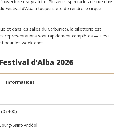
d’ouverture est gratuite. Plusieurs spectacles de rue dans
de tri directement sur le domaine et q
e du Festival d’Alba a toujours été de rendre le cirque
faut se rendre au village. Cela ne nou
pas posé de véritable problème, mai
serait un vrai plus à l’avenir.
et dans les salles du Carbunica), la billetterie est
nes représentations sont rapidement complètes — il est
ent pour les week-ends.
Festival d’Alba 2026
Informations
e (07400)
 Bourg-Saint-Andéol