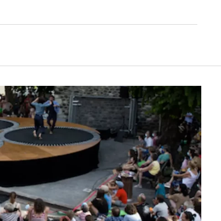
de tri directement sur le domaine et q
faut se rendre au village. Cela ne nou
pas posé de véritable problème, mai
serait un vrai plus à l’avenir.