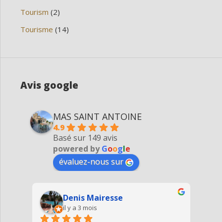
Tourism
(2)
Tourisme
(14)
Avis google
MAS SAINT ANTOINE
4.9
Basé sur 149 avis
powered by
G
o
o
g
l
e
évaluez-nous sur
Agnes Haleblian
il y a 4 mois