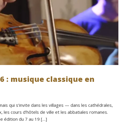
nombreux conseils utiles, aussi bien 
les prestataires que pour l’organisati
générale de l’événement.Tout a été 
simple, fluide et agréable. Les 
recommandations données sur place
étaient excellentes et nous ont perm
de construire un week-end vraiment 
réussi.Le cadre est idéal pour ce typ
rassemblement familial ou amical : 
piscine, nature, tranquillité, nombreux
hébergements et beaucoup d’activité
26 : musique classique en
faire dans les environs.Nous gardons
très beau souvenir de ce week-end e
nous recommandons le Mas Saint-
Antoine sans hésitation.**La seule pe
 mais qui s’invite dans les villages — dans les cathédrales,
contrainte du week-end concerne la 
 les cours d’hôtels de ville et les abbatiales romanes.
gestion des déchets, puisqu’il n’y a p
7e édition du 7 au 19 […]
encore de bacs d’ordures ménagères