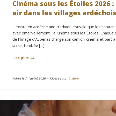
Cinéma sous les Étoiles 2026 :
Privatisation du do
bon accueil des prop
air dans les villages ardéchoi
prestations ( paella,
avons tous appréci
Il existe en Ardèche une tradition estivale que les habit
confortables.Nous r
avec émerveillement : le Cinéma sous les Étoiles. Chaque
grand plaisir.Merci
de l’Image d’Aubenas charge son camion-cinéma et part à l
la nuit tombée […]
Lire plus
Publié le :14 juillet 2026 - Classé sous :
Culture