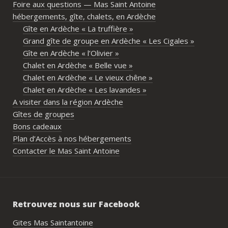
Foire aux questions — Mas Saint Antoine
vrai lieu de rassemblement pour 
hébergements, gîte, chalets, en Ardèche
partager les repas et les activités.Un 
Gîte en Ardèche « La truffière »
immense merci également aux 
Grand gîte de groupe en Ardèche « Les Cigales »
propriétaires pour leur disponibilité, leur 
Gîte en Ardèche « l’Olivier »
écoute et leur gentillesse tout au long de 
Chalet en Ardèche « Belle vue »
l’organisation. Nous avons été très bien 
Chalet en Ardèche « Le vieux chêne »
accompagnés avant le week-end avec de 
Chalet en Ardèche « Les lavandes »
nombreux conseils utiles, aussi bien pour 
A visiter dans la région Ardèche
les prestataires que pour l’organisation 
Gîtes de groupes
générale de l’événement.Tout a été 
Bons cadeaux
simple, fluide et agréable. Les 
Plan d’Accès à nos hébergements
recommandations données sur place 
Contacter le Mas Saint Antoine
étaient excellentes et nous ont permis 
de construire un week-end vraiment 
réussi.Le cadre est idéal pour ce type de 
rassemblement familial ou amical : 
Retrouvez nous sur Facebook
piscine, nature, tranquillité, nombreux 
hébergements et beaucoup d’activités à 
Gites Mas Saintantoine