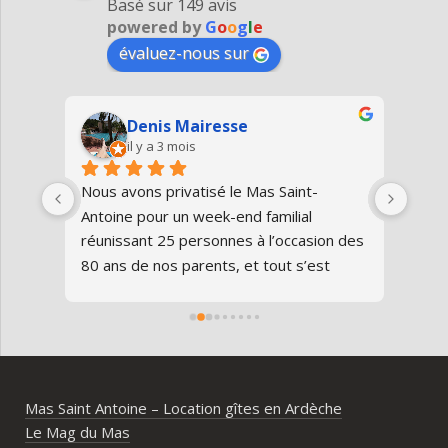
Basé sur 149 avis
powered by
G
o
o
g
l
e
évaluez-nous sur
Denis Mairesse
il y a 3 mois
très 
Nous avons privatisé le Mas Saint-
Nous
Antoine pour un week-end familial 
en fa
us 
réunissant 25 personnes à l’occasion des 
avon
80 ans de nos parents, et tout s’est 
au gî
parfaitement déroulé du début à la fin.Le 
de v
domaine est superbe, très bien 
entre
entretenu, au calme, au cœur de 
plei
l’Ardèche méridionale, avec une vraie 
notre
ambiance conviviale et familiale. Les 
Mas Saint Antoine – Location gîtes en Ardèche
différents gîtes permettent à chacun 
Le Mag du Mas
d’avoir son espace tout en gardant un 