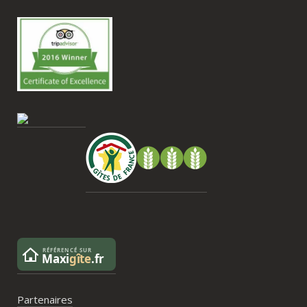
faire dans les environs.Nous gardons un 
très beau souvenir de ce week-end et 
nous recommandons le Mas Saint-
Antoine sans hésitation.**La seule petite 
contrainte du week-end concerne la 
gestion des déchets, puisqu’il n’y a pas 
encore de bacs d’ordures ménagères ou 
de tri directement sur le domaine et qu’il 
faut se rendre au village. Cela ne nous a 
pas posé de véritable problème, mais ce 
serait un vrai plus à l’avenir.
Partenaires