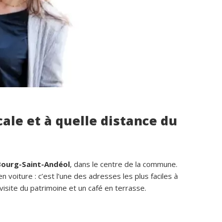
Privatisation du domaine complet.Un 
bon accueil des propriétaires.Des 
prestations ( paella, canoë....),que no
avons tous apprécié.Des couchages 
confortables.Nous reviendrons avec 
grand plaisir.Merci
ale et à quelle distance du
 Bourg-Saint-Andéol
, dans le centre de la commune.
n voiture : c’est l’une des adresses les plus faciles à
isite du patrimoine et un café en terrasse.