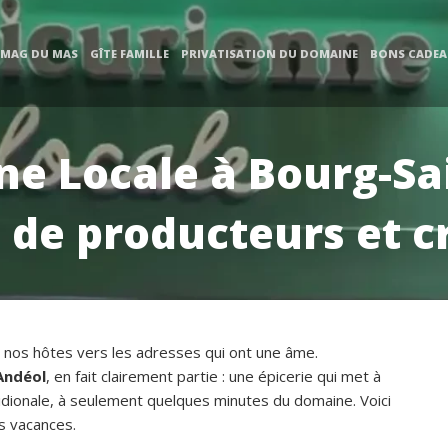
 MAG DU MAS
GÎTE FAMILLE
PRIVATISATION DU DOMAINE
BONS CADE
ne Locale à Bourg-Sa
e de producteurs et c
 nos hôtes vers les adresses qui ont une âme.
Andéol
, en fait clairement partie : une épicerie qui met à
ridionale, à seulement quelques minutes du domaine. Voici
s vacances.