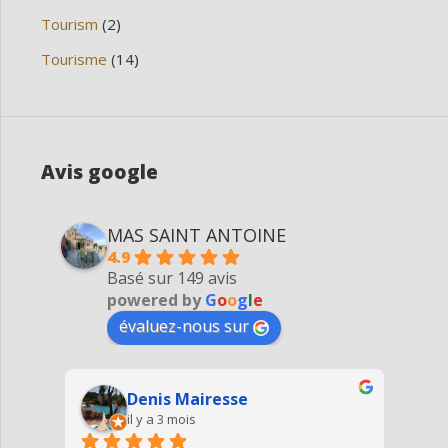
Tourism
(2)
Tourisme
(14)
Avis google
MAS SAINT ANTOINE
4.9
Basé sur 149 avis
powered by
G
o
o
g
l
e
évaluez-nous sur
Denis Mairesse
il y a 3 mois