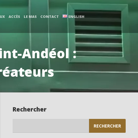
AUX
ACCÈS
LE MAS
CONTACT
ENGLISH
int-Andéol :
réateurs
Rechercher
Rechercher :