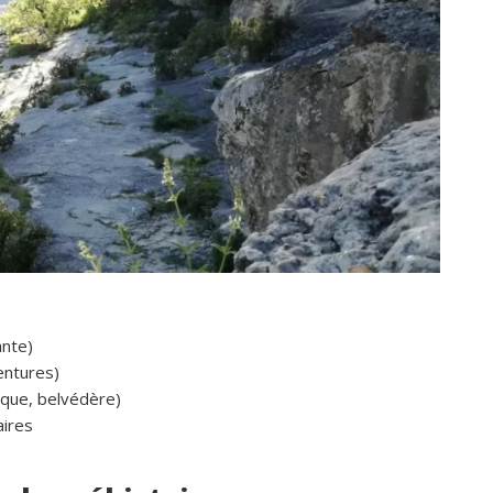
Privatisation du domaine complet.Un 
bon accueil des propriétaires.Des 
prestations ( paella, canoë....),que no
avons tous apprécié.Des couchages 
confortables.Nous reviendrons avec 
grand plaisir.Merci
ante)
entures)
ique, belvédère)
aires