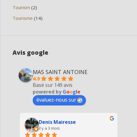
Tourism
(2)
Tourisme
(14)
Avis google
MAS SAINT ANTOINE
4.9
Basé sur 149 avis
powered by
G
o
o
g
l
e
évaluez-nous sur
Denis Mairesse
il y a 3 mois