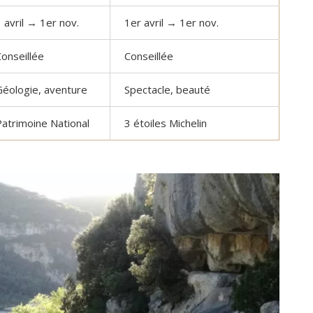
 avril → 1er nov.
1er avril → 1er nov.
onseillée
Conseillée
Géologie, aventure
Spectacle, beauté
Patrimoine National
3 étoiles Michelin
Dominique Rollin
il y a 27 jours