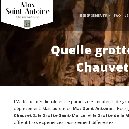
HÉBERGEMENTS
FAQ
LE
Quelle grott
Chauvet 
L’Ardèche méridionale est le paradis des amateurs de gro
département. Mais autour du
Mas Saint Antoine
à Bourg
Chauvet 2
, la
Grotte Saint-Marcel
et la
Grotte de la 
offrent trois expériences radicalement différentes.