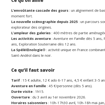
Ce qu’on aime
L’envoûtante cascade des gours
: un alignement de bas
moment fort.
La nouvelle scénographie depuis 2025
: un parcours so
explorateur des origines.
L’ampleur des galeries
: 400 mètres de partie aménagé
Les activités aventure
: Aventure en Famille dès 5 ans,
ans, Exploration Souterraine dès 12 ans.
La SpéléŒnologie®
: activité unique en France combinan
Saint-Andéol dans le noir.
Ce qu’il faut savoir
Tarif
: 15 € adulte, 12 € ado 6-17 ans, 4,5 € enfant 3-5 ans
Aventure en Famille
: 45 €/personne (dès 5 ans).
Durée visite
: 1h15.
Ouverture
: du 3 avril au 1er novembre 2026.
Horaires saisonniers
: 10h-17h30 avril, 10h-18h mai-jui