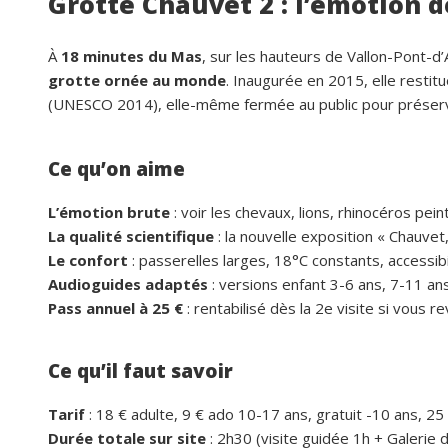
Grotte Chauvet 2 : l’émotion d
À
18 minutes du Mas
, sur les hauteurs de Vallon-Pont-d’
grotte ornée au monde
. Inaugurée en 2015, elle restit
(UNESCO 2014), elle-même fermée au public pour préserv
Ce qu’on aime
L’émotion brute
: voir les chevaux, lions, rhinocéros peint
La qualité scientifique
: la nouvelle exposition « Chauvet
Le confort
: passerelles larges, 18°C constants, accessib
Audioguides adaptés
: versions enfant 3-6 ans, 7-11 ans
Pass annuel à 25 €
: rentabilisé dès la 2e visite si vous 
Ce qu’il faut savoir
Tarif
: 18 € adulte, 9 € ado 10-17 ans, gratuit -10 ans, 25
Durée totale sur site
: 2h30 (visite guidée 1h + Galerie d