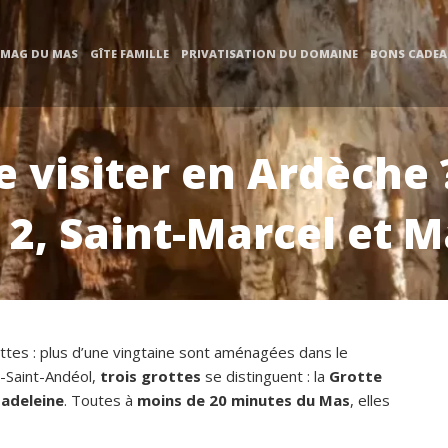
 MAG DU MAS
GÎTE FAMILLE
PRIVATISATION DU DOMAINE
BONS CADE
e visiter en Ardèche
2, Saint-Marcel et 
ttes : plus d’une vingtaine sont aménagées dans le
-Saint-Andéol,
trois grottes
se distinguent : la
Grotte
Madeleine
. Toutes à
moins de 20 minutes du Mas
, elles