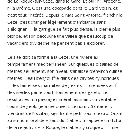
de La Roque-sur-Cèze, dans le Gard. Et oui : ni l’Ardèche,
ni la Drôme. C’est une escapade dans le Gard voisin, et
c’est tout l’intérêt. Depuis le Mas Saint Antoine, franchir la
Cèze, c’est changer légèrement d’ambiance sans
s’éloigner — la garrigue se fait plus dense, la pierre plus
blonde, et l’on découvre une vallée que beaucoup de
vacanciers d’Ardèche ne pensent pas à explorer.
Le site doit sa forme à la Cèze, une rivière au
tempérament méditerranéen. Sur quelques dizaines de
mètres seulement, son niveau s’abaisse d’environ quinze
mètres. L’eau s’engouffre dans des cavités cylindriques
— les fameuses marmites de géants — creusées au fil
des siècles par le tourbillonnement des galets. Le
résultat est un paysage minéral fascinant, un véritable
cours de géologie à ciel ouvert. Le nom « Sautadet »
viendrait de l’occitan, signifiant « petit saut d’eau ». Quant
au surnom local de « Saut du Diable », il rappelle un dicton
de la région : « À la Roque, le diable s’y croque » — une