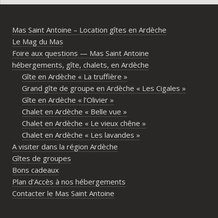
l’Ardèche méridionale, avec une vraie 
notre
ambiance conviviale et familiale. Les 
Mas Saint Antoine – Location gîtes en Ardèche
différents gîtes permettent à chacun 
Le Mag du Mas
d’avoir son espace tout en gardant un 
Foire aux questions — Mas Saint Antoine
vrai lieu de rassemblement pour 
hébergements, gîte, chalets, en Ardèche
partager les repas et les activités.Un 
Gîte en Ardèche « La truffière »
immense merci également aux 
Grand gîte de groupe en Ardèche « Les Cigales »
propriétaires pour leur disponibilité, leur 
Gîte en Ardèche « l’Olivier »
écoute et leur gentillesse tout au long de 
Chalet en Ardèche « Belle vue »
l’organisation. Nous avons été très bien 
Chalet en Ardèche « Le vieux chêne »
accompagnés avant le week-end avec de 
Chalet en Ardèche « Les lavandes »
nombreux conseils utiles, aussi bien pour 
A visiter dans la région Ardèche
les prestataires que pour l’organisation 
Gîtes de groupes
générale de l’événement.Tout a été 
Bons cadeaux
simple, fluide et agréable. Les 
Plan d’Accès à nos hébergements
recommandations données sur place 
Contacter le Mas Saint Antoine
étaient excellentes et nous ont permis 
de construire un week-end vraiment 