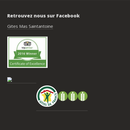
réussi.Le cadre est idéal pour ce type de 
rassemblement familial ou amical : 
Retrouvez nous sur Facebook
piscine, nature, tranquillité, nombreux 
hébergements et beaucoup d’activités à 
Gites Mas Saintantoine
faire dans les environs.Nous gardons un 
très beau souvenir de ce week-end et 
nous recommandons le Mas Saint-
Antoine sans hésitation.**La seule petite 
contrainte du week-end concerne la 
gestion des déchets, puisqu’il n’y a pas 
encore de bacs d’ordures ménagères ou 
de tri directement sur le domaine et qu’il 
faut se rendre au village. Cela ne nous a 
pas posé de véritable problème, mais ce 
serait un vrai plus à l’avenir.