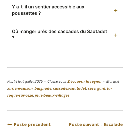
Y a-t-il un sentier accessible aux
poussettes ?
Où manger près des cascades du Sautadet
?
Publié le :4 juillet 2026 - Classé sous :
Découvrir la région
- Marqué
:
arriere-saison
,
baignade
,
cascades-sautadet
,
ceze
,
gard
,
la-
roque-sur-ceze
,
plus-beaux-villages
Navigation
Poste précédent
Poste suivant : Escalade