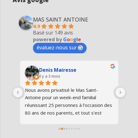
MAS SAINT ANTOINE
4.9
Basé sur 149 avis
powered by
G
o
o
g
l
e
évaluez-nous sur
Denis Mairesse
il y a 3 mois
très 
Nous avons privatisé le Mas Saint-
Nous
Antoine pour un week-end familial 
en fa
us 
réunissant 25 personnes à l’occasion des 
avon
80 ans de nos parents, et tout s’est 
au gî
parfaitement déroulé du début à la fin.Le 
de v
domaine est superbe, très bien 
entre
entretenu, au calme, au cœur de 
plei