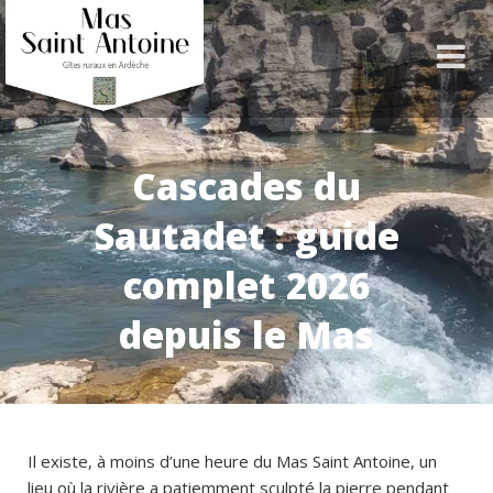
Cascades du
Sautadet : guide
complet 2026
depuis le Mas
Il existe, à moins d’une heure du Mas Saint Antoine, un
lieu où la rivière a patiemment sculpté la pierre pendant