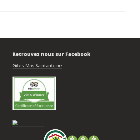
de tri directement sur le domaine et q
faut se rendre au village. Cela ne nou
pas posé de véritable problème, mai
serait un vrai plus à l’avenir.
Retrouvez nous sur Facebook
Gites Mas Saintantoine