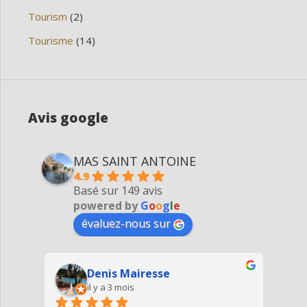
Tourism
(2)
Tourisme
(14)
Avis google
MAS SAINT ANTOINE
4.9
Basé sur 149 avis
powered by
G
o
o
g
l
e
évaluez-nous sur
Agnes Haleblian
il y a 4 mois