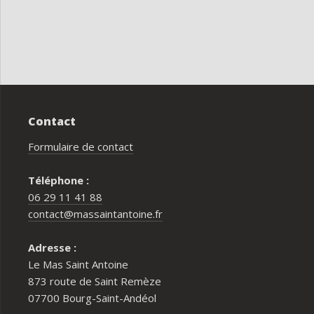
u’il 
s a 
s ce 
Contact
Formulaire de contact
Téléphone :
06 29 11 41 88
contact@massaintantoine.fr
Adresse :
Le Mas Saint Antoine
873 route de Saint Remèze
07700 Bourg-Saint-Andéol