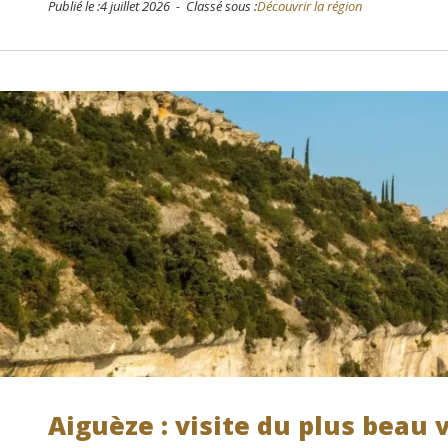
Publié le :4 juillet 2026 - Classé sous :
Découvrir la région
Dominique 
Aiguèze : visite du plus beau
il y a 27 jours