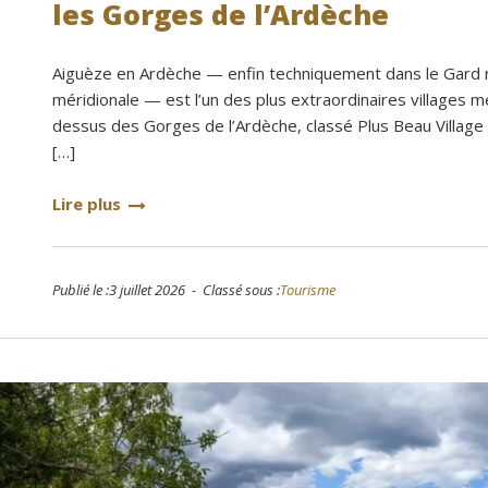
les Gorges de l’Ardèche
Privatisation du do
bon accueil des prop
prestations ( paella,
Aiguèze en Ardèche — enfin techniquement dans le Gard r
avons tous appréci
méridionale — est l’un des plus extraordinaires villages 
confortables.Nous r
dessus des Gorges de l’Ardèche, classé Plus Beau Villag
[…]
grand plaisir.Merci
Lire plus
Publié le :3 juillet 2026 - Classé sous :
Tourisme