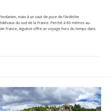
maine complet.Un très 
Nous avons privatisé le Mas Saint-
riétaires.Des 
Antoine pour un week-end familial 
 canoë....),que nous 
réunissant 25 personnes à l’occasion
hodanien, mais à un saut de puce de l’Ardèche
é.Des couchages 
80 ans de nos parents, et tout s’est 
médiévaux du sud de la France. Perché à 80 mètres au-
eviendrons avec 
parfaitement déroulé du début à la fi
e de France, Aiguèze offre un voyage hors du temps dans
domaine est superbe, très bien 
entretenu, au calme, au cœur de 
l’Ardèche méridionale, avec une vraie
ambiance conviviale et familiale. Les 
différents gîtes permettent à chacun
d’avoir son espace tout en gardant u
vrai lieu de rassemblement pour 
partager les repas et les activités.Un
immense merci également aux 
propriétaires pour leur disponibilité, l
écoute et leur gentillesse tout au lon
l’organisation. Nous avons été très b
accompagnés avant le week-end ave