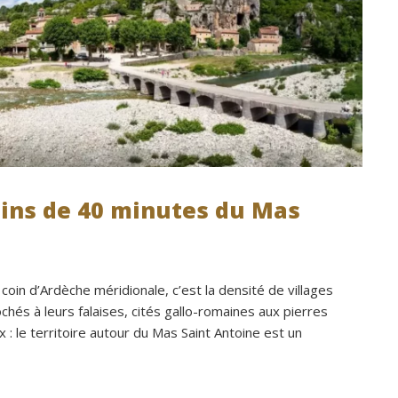
nombreux conseils utiles, aussi bien 
les prestataires que pour l’organisati
générale de l’événement.Tout a été 
simple, fluide et agréable. Les 
recommandations données sur place
étaient excellentes et nous ont perm
de construire un week-end vraiment 
réussi.Le cadre est idéal pour ce typ
rassemblement familial ou amical : 
oins de 40 minutes du Mas
piscine, nature, tranquillité, nombreux
hébergements et beaucoup d’activité
faire dans les environs.Nous gardons
très beau souvenir de ce week-end e
 coin d’Ardèche méridionale, c’est la densité de villages
nous recommandons le Mas Saint-
hés à leurs falaises, cités gallo-romaines aux pierres
Antoine sans hésitation.**La seule pe
: le territoire autour du Mas Saint Antoine est un
contrainte du week-end concerne la 
gestion des déchets, puisqu’il n’y a p
encore de bacs d’ordures ménagères