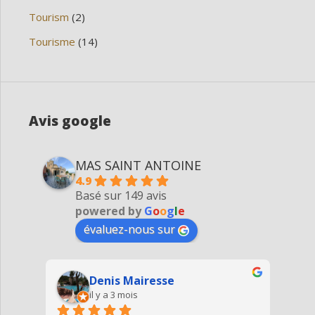
Tourism
(2)
Tourisme
(14)
Avis google
MAS SAINT ANTOINE
4.9
Basé sur 149 avis
powered by
G
o
o
g
l
e
évaluez-nous sur
Denis Mairesse
il y a 3 mois