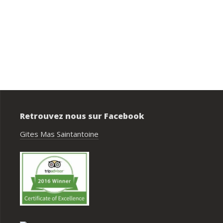
Privatisation du domaine complet.Un 
bon accueil des propriétaires.Des 
prestations ( paella, canoë....),que no
avons tous apprécié.Des couchages 
confortables.Nous reviendrons avec 
grand plaisir.Merci
Retrouvez nous sur Facebook
Gites Mas Saintantoine