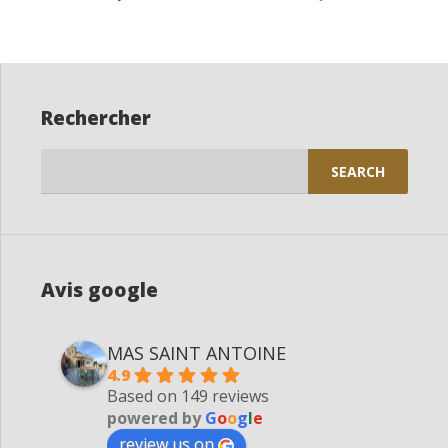
Rechercher
Search
for:
Avis google
MAS SAINT ANTOINE
4.9
Based on 149 reviews
powered by
G
o
o
g
l
e
review us on