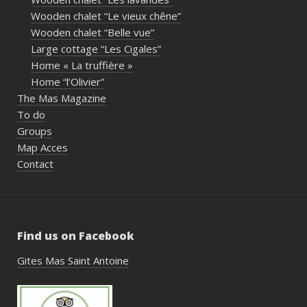
immense merci également aux 
Wooden chalet “Le vieux chêne”
propriétaires pour leur disponibilité, leur 
Wooden chalet “Belle vue”
écoute et leur gentillesse tout au long de 
Large cottage “Les Cigales”
l’organisation. Nous avons été très bien 
Home « La truffière »
accompagnés avant le week-end avec de 
Home “l’Olivier”
nombreux conseils utiles, aussi bien pour 
The Mas Magazine
les prestataires que pour l’organisation 
To do
générale de l’événement.Tout a été 
Groups
simple, fluide et agréable. Les 
Map Acces
recommandations données sur place 
Contact
étaient excellentes et nous ont permis 
de construire un week-end vraiment 
réussi.Le cadre est idéal pour ce type de 
rassemblement familial ou amical : 
Find us on Facebook
piscine, nature, tranquillité, nombreux 
hébergements et beaucoup d’activités à 
Gites Mas Saint Antoine
faire dans les environs.Nous gardons un 
très beau souvenir de ce week-end et 