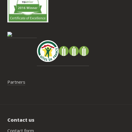
nous recommandons le Mas Saint-
Antoine sans hésitation.**La seule petite 
contrainte du week-end concerne la 
gestion des déchets, puisqu’il n’y a pas 
encore de bacs d’ordures ménagères ou 
de tri directement sur le domaine et qu’il 
faut se rendre au village. Cela ne nous a 
pas posé de véritable problème, mais ce 
serait un vrai plus à l’avenir.
Partners
Contact us
Contact form