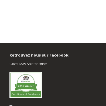
Privatisation du domaine complet.Un 
bon accueil des propriétaires.Des 
prestations ( paella, canoë....),que no
avons tous apprécié.Des couchages 
confortables.Nous reviendrons avec 
grand plaisir.Merci
Retrouvez nous sur Facebook
Gites Mas Saintantoine