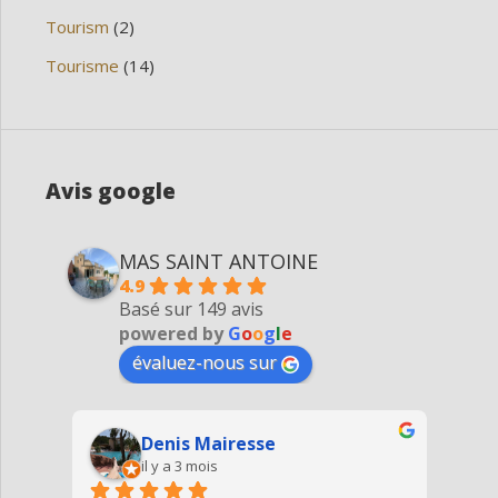
Tourism
(2)
Tourisme
(14)
Avis google
MAS SAINT ANTOINE
4.9
Basé sur 149 avis
powered by
G
o
o
g
l
e
évaluez-nous sur
Denis Mairesse
il y a 3 mois