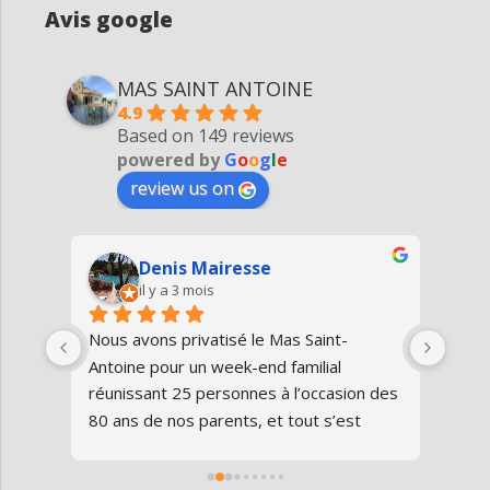
Avis google
MAS SAINT ANTOINE
4.9
Based on 149 reviews
powered by
G
o
o
g
l
e
review us on
Denis Mairesse
il y a 3 mois
très 
Nous avons privatisé le Mas Saint-
Nous
Antoine pour un week-end familial 
en fa
us 
réunissant 25 personnes à l’occasion des 
avon
80 ans de nos parents, et tout s’est 
au gî
parfaitement déroulé du début à la fin.Le 
de v
domaine est superbe, très bien 
entre