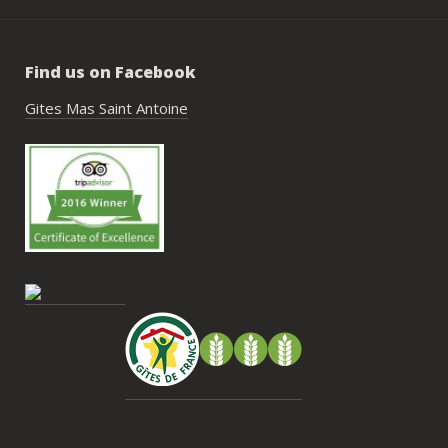
de construire un week-end vraiment 
réussi.Le cadre est idéal pour ce type de 
rassemblement familial ou amical : 
Find us on Facebook
piscine, nature, tranquillité, nombreux 
hébergements et beaucoup d’activités à 
Gites Mas Saint Antoine
faire dans les environs.Nous gardons un 
très beau souvenir de ce week-end et 
nous recommandons le Mas Saint-
Antoine sans hésitation.**La seule petite 
contrainte du week-end concerne la 
gestion des déchets, puisqu’il n’y a pas 
encore de bacs d’ordures ménagères ou 
de tri directement sur le domaine et qu’il 
faut se rendre au village. Cela ne nous a 
pas posé de véritable problème, mais ce 
serait un vrai plus à l’avenir.