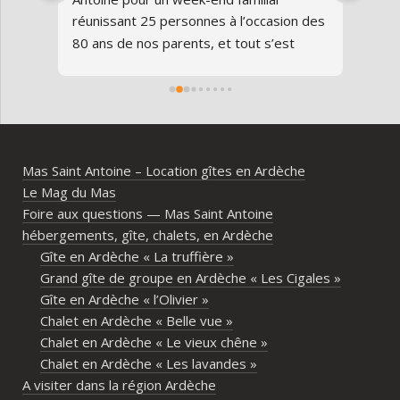
us 
réunissant 25 personnes à l’occasion des 
avon
80 ans de nos parents, et tout s’est 
au gî
parfaitement déroulé du début à la fin.Le 
de v
domaine est superbe, très bien 
entre
entretenu, au calme, au cœur de 
plei
l’Ardèche méridionale, avec une vraie 
notre
ambiance conviviale et familiale. Les 
Mas Saint Antoine – Location gîtes en Ardèche
différents gîtes permettent à chacun 
Le Mag du Mas
d’avoir son espace tout en gardant un 
Foire aux questions — Mas Saint Antoine
vrai lieu de rassemblement pour 
hébergements, gîte, chalets, en Ardèche
partager les repas et les activités.Un 
Gîte en Ardèche « La truffière »
immense merci également aux 
Grand gîte de groupe en Ardèche « Les Cigales »
propriétaires pour leur disponibilité, leur 
Gîte en Ardèche « l’Olivier »
écoute et leur gentillesse tout au long de 
Chalet en Ardèche « Belle vue »
l’organisation. Nous avons été très bien 
Chalet en Ardèche « Le vieux chêne »
accompagnés avant le week-end avec de 
Chalet en Ardèche « Les lavandes »
nombreux conseils utiles, aussi bien pour 
A visiter dans la région Ardèche
les prestataires que pour l’organisation 