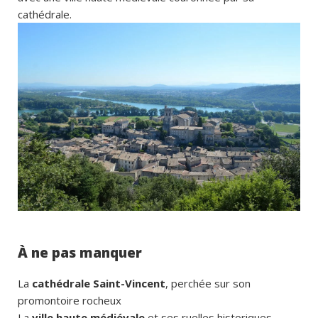
cathédrale.
À ne pas manquer
La
cathédrale Saint-Vincent
, perchée sur son
promontoire rocheux
La
ville haute médiévale
et ses ruelles historiques