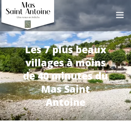
Les 7 plus beaux
villages à moins
de 40 minutes du
Mas Saint
Antoine