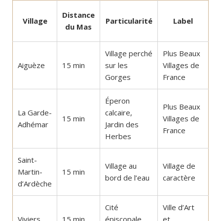
Distance
Village
Particularité
Label
du Mas
Village perché
Plus Beaux
Aiguèze
15 min
sur les
Villages de
Gorges
France
Éperon
Plus Beaux
La Garde-
calcaire,
15 min
Villages de
Adhémar
Jardin des
France
Herbes
Saint-
Village au
Village de
Martin-
15 min
bord de l’eau
caractère
d’Ardèche
Cité
Ville d’Art
Viviers
15 min
épiscopale,
et