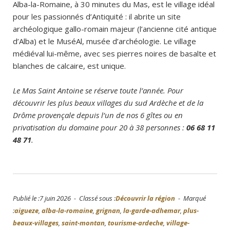
Alba-la-Romaine, à 30 minutes du Mas, est le village idéal
pour les passionnés d’Antiquité : il abrite un site
archéologique gallo-romain majeur (l’ancienne cité antique
d’Alba) et le MuséAl, musée d’archéologie. Le village
médiéval lui-même, avec ses pierres noires de basalte et
blanches de calcaire, est unique.
Le Mas Saint Antoine se réserve toute l’année. Pour
découvrir les plus beaux villages du sud Ardèche et de la
Drôme provençale depuis l’un de nos 6 gîtes ou en
privatisation du domaine pour 20 à 38 personnes :
06 68 11
48 71
.
Publié le :7 juin 2026 - Classé sous :
Découvrir la région
- Marqué
:
aigueze
,
alba-la-romaine
,
grignan
,
la-garde-adhemar
,
plus-
beaux-villages
,
saint-montan
,
tourisme-ardeche
,
village-