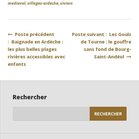
medieval
,
villages-ardeche
,
viviers
Navigation
Poste précédent
Poste suivant : Les Gouls
: Baignade en Ardèche :
de Tourne : le gouffre
de
les plus belles plages
sans fond de Bourg-
l’article
rivières accessibles avec
Saint-Andéol
enfants
Rechercher
Rechercher :