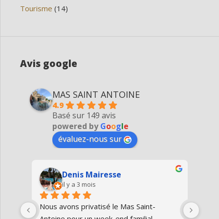
Tourisme
(14)
Avis google
MAS SAINT ANTOINE
4.9
Basé sur 149 avis
powered by
G
o
o
g
l
e
évaluez-nous sur
Denis Mairesse
il y a 3 mois
très 
Nous avons privatisé le Mas Saint-
Nous
Antoine pour un week-end familial 
en fa