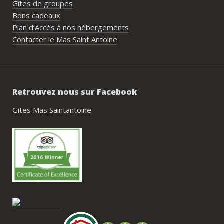
Gîtes de groupes
générale de l’événement.Tout a été 
Bons cadeaux
simple, fluide et agréable. Les 
Plan d’Accès à nos hébergements
recommandations données sur place 
Contacter le Mas Saint Antoine
étaient excellentes et nous ont permis 
de construire un week-end vraiment 
réussi.Le cadre est idéal pour ce type de 
rassemblement familial ou amical : 
Retrouvez nous sur Facebook
piscine, nature, tranquillité, nombreux 
hébergements et beaucoup d’activités à 
Gites Mas Saintantoine
faire dans les environs.Nous gardons un 
très beau souvenir de ce week-end et 
nous recommandons le Mas Saint-
Antoine sans hésitation.**La seule petite 
contrainte du week-end concerne la 
gestion des déchets, puisqu’il n’y a pas 
encore de bacs d’ordures ménagères ou 
de tri directement sur le domaine et qu’il 
faut se rendre au village. Cela ne nous a 