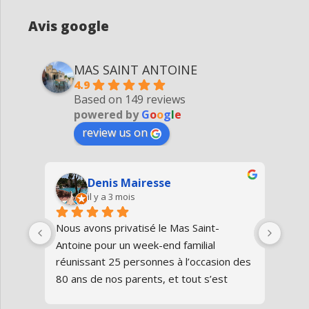
Avis google
MAS SAINT ANTOINE
4.9
Based on 149 reviews
powered by
G
o
o
g
l
e
review us on
Denis Mairesse
il y a 3 mois
très 
Nous avons privatisé le Mas Saint-
Nous
Antoine pour un week-end familial 
en fa
us 
réunissant 25 personnes à l’occasion des 
avon
80 ans de nos parents, et tout s’est 
au gî
parfaitement déroulé du début à la fin.Le 
de v