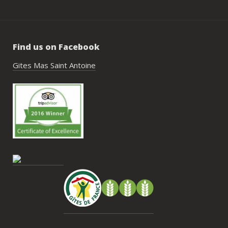
étaient excellentes et nous ont permis 
de construire un week-end vraiment 
réussi.Le cadre est idéal pour ce type de 
rassemblement familial ou amical : 
Find us on Facebook
piscine, nature, tranquillité, nombreux 
hébergements et beaucoup d’activités à 
Gites Mas Saint Antoine
faire dans les environs.Nous gardons un 
très beau souvenir de ce week-end et 
nous recommandons le Mas Saint-
Antoine sans hésitation.**La seule petite 
contrainte du week-end concerne la 
gestion des déchets, puisqu’il n’y a pas 
encore de bacs d’ordures ménagères ou 
de tri directement sur le domaine et qu’il 
faut se rendre au village. Cela ne nous a 
pas posé de véritable problème, mais ce 
serait un vrai plus à l’avenir.