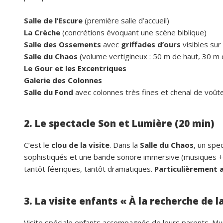
Salle de l’Escure
(première salle d’accueil)
La Crèche
(concrétions évoquant une scène biblique)
Salle des Ossements
avec
griffades d’ours
visibles sur
Salle du Chaos
(volume vertigineux : 50 m de haut, 30 m 
Le Gour et les Excentriques
Galerie des Colonnes
Salle du Fond
avec colonnes très fines et chenal de voût
2. Le spectacle Son et Lumière (20 min)
C’est le
clou de la visite
. Dans la
Salle du Chaos
, un spe
sophistiqués et une bande sonore immersive (musiques + 
tantôt féeriques, tantôt dramatiques.
Particulièrement 
3. La visite enfants « À la recherche de 
Visite spéciale enfants accompagnés de leurs parents. Mu