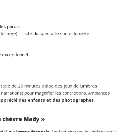
 les parois
de large) — site du spectacle son et lumière
e exceptionnel
ctacle de 20 minutes utilise des jeux de lumières
narrations) pour magnifier les concrétions. Ambiances
apprécié des enfants et des photographes
.
la chèvre Mady »
ni d’une
lampe frontale
, l’enfant cherche les indices de la