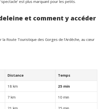
 ‘spectacle’ est plus marquant pour les petits.
adeleine et comment y accéder
ur la Route Touristique des Gorges de l’Ardèche, au cœur
Distance
Temps
18 km
25 min
Dominique Rollin
7 km
10 min
il y a 27 jours
21 km
25 min