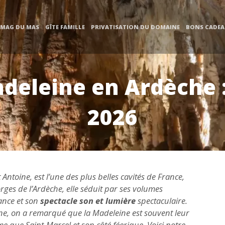
 MAG DU MAS
GÎTE FAMILLE
PRIVATISATION DU DOMAINE
BONS CADE
adeleine en Ardèche 
2026
Antoine, est l’une des plus belles cavités de France,
rges de l’Ardèche, elle séduit par ses volumes
ance et son
spectacle son et lumière
spectaculaire.
ine, on a remarqué que la Madeleine est souvent leur
e que Saint-Marcel et son côté féerique. Voici notre