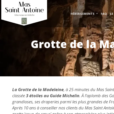
HÉBERGEMENTS
FAQ
LE
Grotte de la M
La Grotte de la Madeleine
, à 25 minutes du Mas Saint 
classée
3 étoiles au Guide Michelin
. À l’aplomb des Go
grandioses, ses draperies parmi les plus grandes de Fr
Après 10 ans à conseiller nos clients du Mas Saint Anto
grotte ‘coup de cœur’ grâce à son atmosphère plus intim