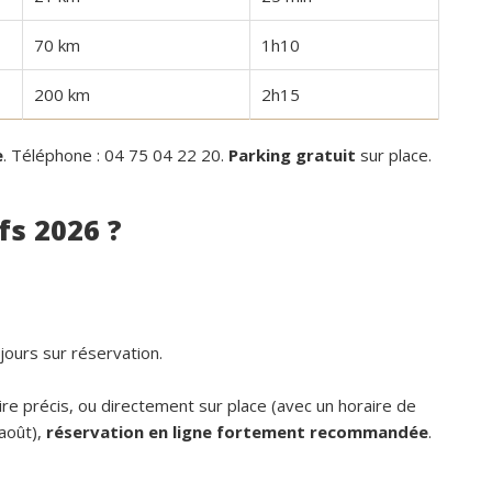
Privatisation du domaine complet.Un 
bon accueil des propriétaires.Des 
70 km
1h10
prestations ( paella, canoë....),que no
200 km
2h15
avons tous apprécié.Des couchages 
confortables.Nous reviendrons avec 
grand plaisir.Merci
e
. Téléphone : 04 75 04 22 20.
Parking gratuit
sur place.
fs 2026 ?
 jours sur réservation.
ire précis, ou directement sur place (avec un horaire de
-août),
réservation en ligne fortement recommandée
.