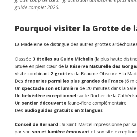
guide complet 2026.
Pourquoi visiter la Grotte de 
La Madeleine se distingue des autres grottes ardéchoises 
Classée
3 étoiles au Guide Michelin
(la plus haute distinc
Située en plein cœur de la
Réserve Naturelle des Gorges
Visite combinant
2 grottes
: la Beaume Obscure + la Mad
Des
draperies parmi les plus grandes de France
(6 m d
Un
spectacle son et lumière
de 20 minutes dans la Sall
Un
belvédère exceptionnel
sur le Rocher de la Cathédra
Un
sentier découverte
faune-flore complémentaire
Des
audioguides gratuits en 8 langues
Conseil de Bernard :
Si Saint-Marcel impressionne par sa
par son
son et lumière émouvant
et son site exception