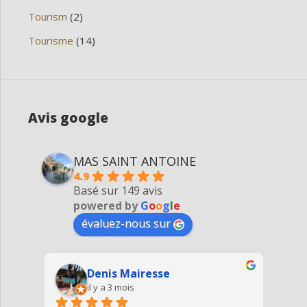
Tourism
(2)
Tourisme
(14)
Avis google
MAS SAINT ANTOINE
4.9
Basé sur 149 avis
powered by
G
o
o
g
l
e
évaluez-nous sur
Denis Mairesse
il y a 3 mois