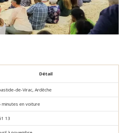
Détail
astide-de-Virac, Ardèche
5 minutes en voiture
61 13
Dominique Rollin
il y a 25 jours
avril à novembre