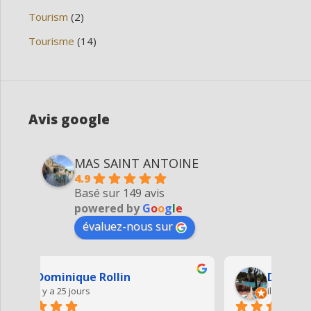
Tourism
(2)
Tourisme
(14)
Avis google
MAS SAINT ANTOINE
4.9
Basé sur 149 avis
powered by
G
o
o
g
l
e
évaluez-nous sur
Denis Mairesse
il y a 3 mois