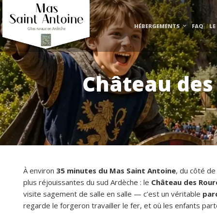
HÉBERGEMENTS
FAQ
LE
Château des 
À environ
35 minutes du Mas Saint Antoine
, du côté de
plus réjouissantes du sud Ardèche : le
Château des Rour
visite sagement de salle en salle — c’est un véritable
par
regarde le forgeron travailler le fer, et où les enfants par