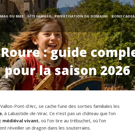
 MAG DU MAS
GÎTE FAMILLE
PRIVATISATION DU DOMAINE
BONS CADE
Roure : guide complet
pour la saison 2026
 Vallon-Pont-d’Arc, se cache l’une des sorties familiales les
e
, à Labastide-de-Virac. Ce n’est pas un château que l’on
c médiéval vivant
, où l’on tire au trébuchet, où l’on
tent réveiller un dragon dans les souterrains.