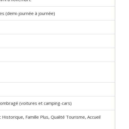
Privatisation du domaine complet.Un 
bon accueil des propriétaires.Des 
es (demi-journée à journée)
prestations ( paella, canoë....),que no
avons tous apprécié.Des couchages 
confortables.Nous reviendrons avec 
grand plaisir.Merci
t ombragé (voitures et camping-cars)
istorique, Famille Plus, Qualité Tourisme, Accueil