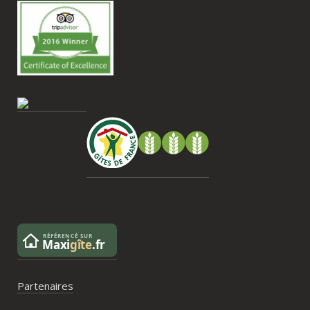
très beau souvenir de ce week-end et 
nous recommandons le Mas Saint-
Antoine sans hésitation.**La seule petite 
contrainte du week-end concerne la 
gestion des déchets, puisqu’il n’y a pas 
encore de bacs d’ordures ménagères ou 
de tri directement sur le domaine et qu’il 
faut se rendre au village. Cela ne nous a 
pas posé de véritable problème, mais ce 
serait un vrai plus à l’avenir.
Partenaires