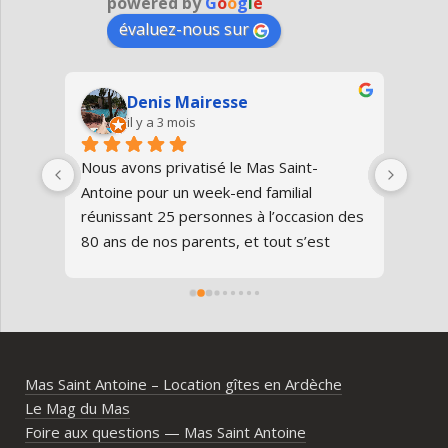
powered by
G
o
o
g
l
e
évaluez-nous sur
Denis Mairesse
il y a 3 mois
très 
Nous avons privatisé le Mas Saint-
Nous
Antoine pour un week-end familial 
en fa
us 
réunissant 25 personnes à l’occasion des 
avon
80 ans de nos parents, et tout s’est 
au gî
parfaitement déroulé du début à la fin.Le 
de v
domaine est superbe, très bien 
entre
entretenu, au calme, au cœur de 
plei
l’Ardèche méridionale, avec une vraie 
notre
ambiance conviviale et familiale. Les 
Mas Saint Antoine – Location gîtes en Ardèche
différents gîtes permettent à chacun 
Le Mag du Mas
d’avoir son espace tout en gardant un 
Foire aux questions — Mas Saint Antoine
vrai lieu de rassemblement pour 