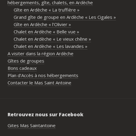
hébergements, gîte, chalets, en Ardèche
partager les repas et les activités.Un 
Gîte en Ardèche « La truffière »
immense merci également aux 
Grand gîte de groupe en Ardèche « Les Cigales »
propriétaires pour leur disponibilité, leur 
Gîte en Ardèche « l’Olivier »
écoute et leur gentillesse tout au long de 
Chalet en Ardèche « Belle vue »
l’organisation. Nous avons été très bien 
Chalet en Ardèche « Le vieux chêne »
accompagnés avant le week-end avec de 
Chalet en Ardèche « Les lavandes »
nombreux conseils utiles, aussi bien pour 
A visiter dans la région Ardèche
les prestataires que pour l’organisation 
Gîtes de groupes
générale de l’événement.Tout a été 
Bons cadeaux
simple, fluide et agréable. Les 
Plan d’Accès à nos hébergements
recommandations données sur place 
Contacter le Mas Saint Antoine
étaient excellentes et nous ont permis 
de construire un week-end vraiment 
réussi.Le cadre est idéal pour ce type de 
rassemblement familial ou amical : 
Retrouvez nous sur Facebook
piscine, nature, tranquillité, nombreux 
hébergements et beaucoup d’activités à 
Gites Mas Saintantoine
faire dans les environs.Nous gardons un 