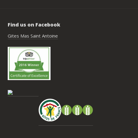
de construire un week-end vraiment 
réussi.Le cadre est idéal pour ce type de 
rassemblement familial ou amical : 
Find us on Facebook
piscine, nature, tranquillité, nombreux 
hébergements et beaucoup d’activités à 
Gites Mas Saint Antoine
faire dans les environs.Nous gardons un 
très beau souvenir de ce week-end et 
nous recommandons le Mas Saint-
Antoine sans hésitation.**La seule petite 
contrainte du week-end concerne la 
gestion des déchets, puisqu’il n’y a pas 
encore de bacs d’ordures ménagères ou 
de tri directement sur le domaine et qu’il 
faut se rendre au village. Cela ne nous a 
pas posé de véritable problème, mais ce 
serait un vrai plus à l’avenir.