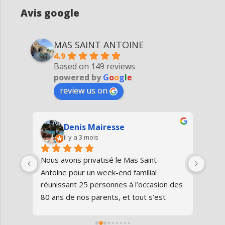
Avis google
MAS SAINT ANTOINE
4.9
Based on 149 reviews
powered by
G
o
o
g
l
e
review us on
Denis Mairesse
il y a 3 mois
très 
Nous avons privatisé le Mas Saint-
Nous
Antoine pour un week-end familial 
en fa
us 
réunissant 25 personnes à l’occasion des 
avon
80 ans de nos parents, et tout s’est 
au gî
parfaitement déroulé du début à la fin.Le 
de v
domaine est superbe, très bien 
entre