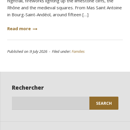
nightfall, fireworks lighting up the limestone cliffs, the
Rhône and the medieval squares. From Mas Saint Antoine
in Bourg-Saint-Andéol, around fifteen […]
Read more
Published on :9 July 2026 - Filed under:
Families
Rechercher
Search
for: