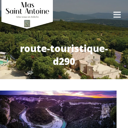
route-touristique-
d290