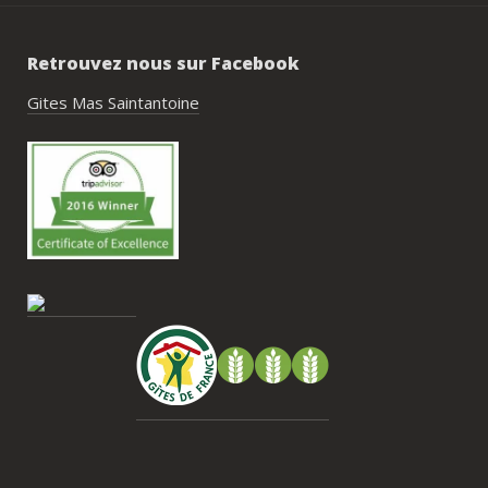
réussi.Le cadre est idéal pour ce type de 
rassemblement familial ou amical : 
Retrouvez nous sur Facebook
piscine, nature, tranquillité, nombreux 
hébergements et beaucoup d’activités à 
Gites Mas Saintantoine
faire dans les environs.Nous gardons un 
très beau souvenir de ce week-end et 
nous recommandons le Mas Saint-
Antoine sans hésitation.**La seule petite 
contrainte du week-end concerne la 
gestion des déchets, puisqu’il n’y a pas 
encore de bacs d’ordures ménagères ou 
de tri directement sur le domaine et qu’il 
faut se rendre au village. Cela ne nous a 
pas posé de véritable problème, mais ce 
serait un vrai plus à l’avenir.