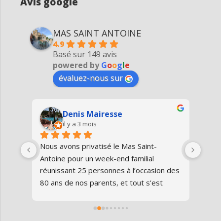
Avis google
MAS SAINT ANTOINE
4.9
Basé sur 149 avis
powered by
G
o
o
g
l
e
évaluez-nous sur
Denis Mairesse
il y a 3 mois
très 
Nous avons privatisé le Mas Saint-
Nous
Antoine pour un week-end familial 
en fa
us 
réunissant 25 personnes à l’occasion des 
avon
80 ans de nos parents, et tout s’est 
au gî
parfaitement déroulé du début à la fin.Le 
de v
domaine est superbe, très bien 
entre
entretenu, au calme, au cœur de 
plei