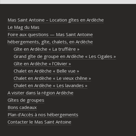
l’Ardèche méridionale, avec une vraie 
notre
ambiance conviviale et familiale. Les 
Mas Saint Antoine – Location gîtes en Ardèche
différents gîtes permettent à chacun 
Le Mag du Mas
d’avoir son espace tout en gardant un 
Foire aux questions — Mas Saint Antoine
vrai lieu de rassemblement pour 
hébergements, gîte, chalets, en Ardèche
partager les repas et les activités.Un 
Gîte en Ardèche « La truffière »
immense merci également aux 
Grand gîte de groupe en Ardèche « Les Cigales »
propriétaires pour leur disponibilité, leur 
Gîte en Ardèche « l’Olivier »
écoute et leur gentillesse tout au long de 
Chalet en Ardèche « Belle vue »
l’organisation. Nous avons été très bien 
Chalet en Ardèche « Le vieux chêne »
accompagnés avant le week-end avec de 
Chalet en Ardèche « Les lavandes »
nombreux conseils utiles, aussi bien pour 
A visiter dans la région Ardèche
les prestataires que pour l’organisation 
Gîtes de groupes
générale de l’événement.Tout a été 
Bons cadeaux
simple, fluide et agréable. Les 
Plan d’Accès à nos hébergements
recommandations données sur place 
Contacter le Mas Saint Antoine
étaient excellentes et nous ont permis 
de construire un week-end vraiment 