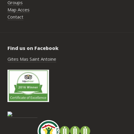
Groups
simple, fluide et agréable. Les 
Map Acces
recommandations données sur place 
Contact
étaient excellentes et nous ont permis 
de construire un week-end vraiment 
réussi.Le cadre est idéal pour ce type de 
rassemblement familial ou amical : 
Find us on Facebook
piscine, nature, tranquillité, nombreux 
hébergements et beaucoup d’activités à 
Gites Mas Saint Antoine
faire dans les environs.Nous gardons un 
très beau souvenir de ce week-end et 
nous recommandons le Mas Saint-
Antoine sans hésitation.**La seule petite 
contrainte du week-end concerne la 
gestion des déchets, puisqu’il n’y a pas 
encore de bacs d’ordures ménagères ou 
de tri directement sur le domaine et qu’il 
faut se rendre au village. Cela ne nous a 
pas posé de véritable problème, mais ce 