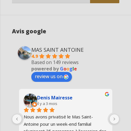
for:
Avis google
MAS SAINT ANTOINE
4.9
Based on 149 reviews
powered by
G
o
o
g
l
e
review us on
Denis Mairesse
il y a 3 mois
très 
Nous avons privatisé le Mas Saint-
Nous
Antoine pour un week-end familial 
en fa