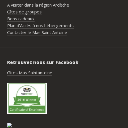
nombreux conseils utiles, aussi bien pour 
A visiter dans la région Ardèche
les prestataires que pour l’organisation 
Gîtes de groupes
générale de l’événement.Tout a été 
Bons cadeaux
simple, fluide et agréable. Les 
Plan d’Accès à nos hébergements
recommandations données sur place 
Contacter le Mas Saint Antoine
étaient excellentes et nous ont permis 
de construire un week-end vraiment 
réussi.Le cadre est idéal pour ce type de 
rassemblement familial ou amical : 
Retrouvez nous sur Facebook
piscine, nature, tranquillité, nombreux 
hébergements et beaucoup d’activités à 
Gites Mas Saintantoine
faire dans les environs.Nous gardons un 
très beau souvenir de ce week-end et 
nous recommandons le Mas Saint-
Antoine sans hésitation.**La seule petite 
contrainte du week-end concerne la 
gestion des déchets, puisqu’il n’y a pas 
encore de bacs d’ordures ménagères ou 