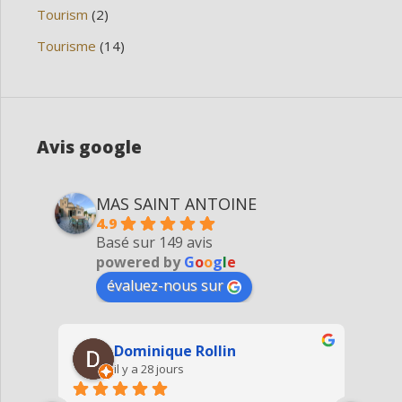
Tourism
(2)
Tourisme
(14)
Avis google
MAS SAINT ANTOINE
4.9
Basé sur 149 avis
powered by
G
o
o
g
l
e
évaluez-nous sur
Denis Mairesse
il y a 3 mois