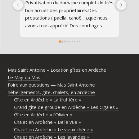
très 
Nous avons privatisé le Mas Saint-
Nous
Antoine pour un week-end familial 
en fa
us 
réunissant 25 personnes à l’occasion des 
avon
80 ans de nos parents, et tout s’est 
au gî
parfaitement déroulé du début à la fin.Le 
de v
domaine est superbe, très bien 
entre
entretenu, au calme, au cœur de 
plei
l’Ardèche méridionale, avec une vraie 
notre
ambiance conviviale et familiale. Les 
Mas Saint Antoine – Location gîtes en Ardèche
différents gîtes permettent à chacun 
Le Mag du Mas
d’avoir son espace tout en gardant un 
Foire aux questions — Mas Saint Antoine
vrai lieu de rassemblement pour 
hébergements, gîte, chalets, en Ardèche
partager les repas et les activités.Un 
Gîte en Ardèche « La truffière »
immense merci également aux 
Grand gîte de groupe en Ardèche « Les Cigales »
propriétaires pour leur disponibilité, leur 
Gîte en Ardèche « l’Olivier »
écoute et leur gentillesse tout au long de 
Chalet en Ardèche « Belle vue »
l’organisation. Nous avons été très bien 
Chalet en Ardèche « Le vieux chêne »
accompagnés avant le week-end avec de 
Chalet en Ardèche « Les lavandes »