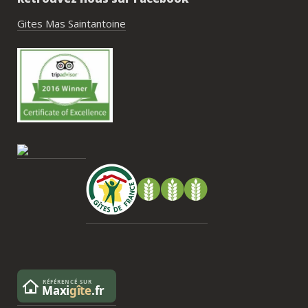
piscine, nature, tranquillité, nombreux 
hébergements et beaucoup d’activités à 
Gites Mas Saintantoine
faire dans les environs.Nous gardons un 
très beau souvenir de ce week-end et 
nous recommandons le Mas Saint-
Antoine sans hésitation.**La seule petite 
contrainte du week-end concerne la 
gestion des déchets, puisqu’il n’y a pas 
encore de bacs d’ordures ménagères ou 
de tri directement sur le domaine et qu’il 
faut se rendre au village. Cela ne nous a 
pas posé de véritable problème, mais ce 
serait un vrai plus à l’avenir.