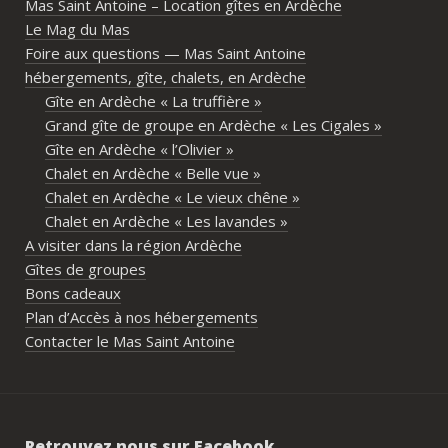
Mas Saint Antoine – Location gîtes en Ardèche
différents gîtes permettent à chacun 
Le Mag du Mas
d’avoir son espace tout en gardant un 
Foire aux questions — Mas Saint Antoine
vrai lieu de rassemblement pour 
hébergements, gîte, chalets, en Ardèche
partager les repas et les activités.Un 
Gîte en Ardèche « La truffière »
immense merci également aux 
Grand gîte de groupe en Ardèche « Les Cigales »
propriétaires pour leur disponibilité, leur 
Gîte en Ardèche « l’Olivier »
écoute et leur gentillesse tout au long de 
Chalet en Ardèche « Belle vue »
l’organisation. Nous avons été très bien 
Chalet en Ardèche « Le vieux chêne »
accompagnés avant le week-end avec de 
Chalet en Ardèche « Les lavandes »
nombreux conseils utiles, aussi bien pour 
A visiter dans la région Ardèche
les prestataires que pour l’organisation 
Gîtes de groupes
générale de l’événement.Tout a été 
Bons cadeaux
simple, fluide et agréable. Les 
Plan d’Accès à nos hébergements
recommandations données sur place 
Contacter le Mas Saint Antoine
étaient excellentes et nous ont permis 
de construire un week-end vraiment 
réussi.Le cadre est idéal pour ce type de 
rassemblement familial ou amical : 
Retrouvez nous sur Facebook