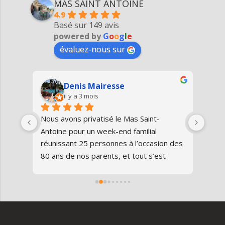
MAS SAINT ANTOINE
4.9
Basé sur 149 avis
powered by
G
o
o
g
l
e
évaluez-nous sur
Denis Mairesse
il y a 3 mois
très 
Nous avons privatisé le Mas Saint-
Nous
Antoine pour un week-end familial 
en fa
us 
réunissant 25 personnes à l’occasion des 
avon
80 ans de nos parents, et tout s’est 
au gî
parfaitement déroulé du début à la fin.Le 
de v
domaine est superbe, très bien 
entre
entretenu, au calme, au cœur de 
plei
l’Ardèche méridionale, avec une vraie 
notre
ambiance conviviale et familiale. Les 