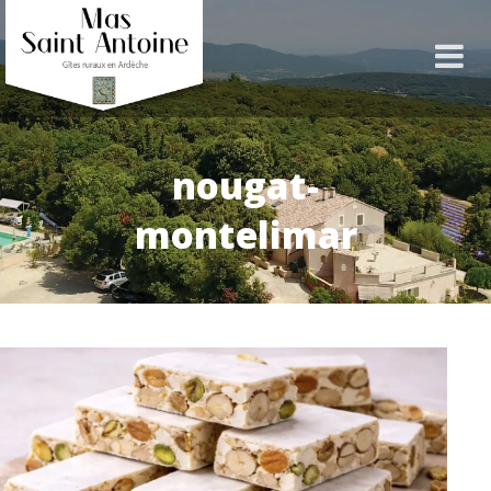
nougat-
montelimar