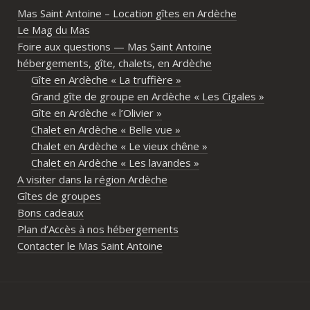
Mas Saint Antoine – Location gîtes en Ardèche
diff
Le Mag du Mas
d’av
Foire aux questions — Mas Saint Antoine
vrai
hébergements, gîte, chalets, en Ardèche
parta
Gîte en Ardèche « La truffière »
imme
Grand gîte de groupe en Ardèche « Les Cigales »
propr
Gîte en Ardèche « l’Olivier »
écout
Chalet en Ardèche « Belle vue »
l’org
Chalet en Ardèche « Le vieux chêne »
acco
Chalet en Ardèche « Les lavandes »
nombr
A visiter dans la région Ardèche
les p
Gîtes de groupes
géné
Bons cadeaux
simpl
Plan d’Accès à nos hébergements
reco
Contacter le Mas Saint Antoine
étai
de c
réuss
rasse