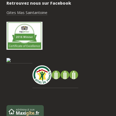
Retrouvez nous sur Facebook
pisci
hébe
Gites Mas Saintantoine
fair
très
nous
Antoi
cont
gesti
enco
de tr
faut 
pas 
serai