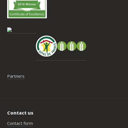
Antoine sans hésitation.**La seule petite 
contrainte du week-end concerne la 
gestion des déchets, puisqu’il n’y a pas 
encore de bacs d’ordures ménagères ou 
de tri directement sur le domaine et qu’il 
faut se rendre au village. Cela ne nous a 
pas posé de véritable problème, mais ce 
serait un vrai plus à l’avenir.
Partners
Contact us
Contact form