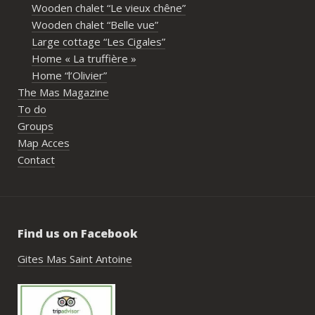
Wooden chalet “Le vieux chêne”
propriétaires pour leur disponibilité, leur 
Wooden chalet “Belle vue”
écoute et leur gentillesse tout au long de 
Large cottage “Les Cigales”
l’organisation. Nous avons été très bien 
Home « La truffière »
accompagnés avant le week-end avec de 
Home “l’Olivier”
nombreux conseils utiles, aussi bien pour 
The Mas Magazine
les prestataires que pour l’organisation 
To do
générale de l’événement.Tout a été 
Groups
simple, fluide et agréable. Les 
Map Acces
recommandations données sur place 
Contact
étaient excellentes et nous ont permis 
de construire un week-end vraiment 
réussi.Le cadre est idéal pour ce type de 
rassemblement familial ou amical : 
Find us on Facebook
piscine, nature, tranquillité, nombreux 
hébergements et beaucoup d’activités à 
Gites Mas Saint Antoine
faire dans les environs.Nous gardons un 
très beau souvenir de ce week-end et 
nous recommandons le Mas Saint-