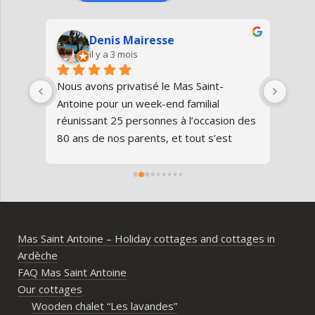
Denis Mairesse
il y a 3 mois
très 
Nous avons privatisé le Mas Saint-
Nous
Antoine pour un week-end familial 
en fa
us 
réunissant 25 personnes à l’occasion des 
avon
80 ans de nos parents, et tout s’est 
au gî
parfaitement déroulé du début à la fin.Le 
de v
domaine est superbe, très bien 
entre
entretenu, au calme, au cœur de 
plei
l’Ardèche méridionale, avec une vraie 
notre
ambiance conviviale et familiale. Les 
Mas Saint Antoine – Holiday cottages and cottages in
différents gîtes permettent à chacun 
Ardèche
d’avoir son espace tout en gardant un 
FAQ Mas Saint Antoine
vrai lieu de rassemblement pour 
Our cottages
partager les repas et les activités.Un 
Wooden chalet “Les lavandes”
immense merci également aux 