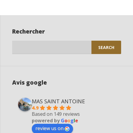
Rechercher
Search
for:
Avis google
MAS SAINT ANTOINE
4.9
Based on 149 reviews
powered by
G
o
o
g
l
e
review us on