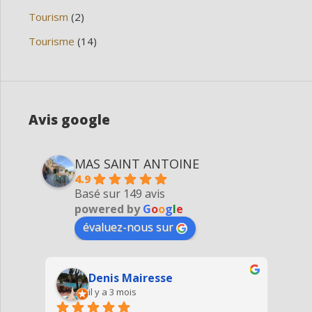
Tourism
(2)
Tourisme
(14)
Avis google
MAS SAINT ANTOINE
4.9
Basé sur 149 avis
powered by
G
o
o
g
l
e
évaluez-nous sur
Denis Mairesse
il y a 3 mois