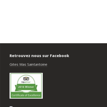
Privatisation du domaine complet.Un 
bon accueil des propriétaires.Des 
prestations ( paella, canoë....),que no
avons tous apprécié.Des couchages 
confortables.Nous reviendrons avec 
grand plaisir.Merci
Retrouvez nous sur Facebook
Gites Mas Saintantoine