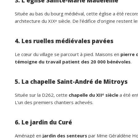
3. L’église Sainte-Marie Madeleine
Située au bas du bourg médiéval, cette église a été recons
architecture du XIXᵉ siècle. De l’édifice d’origine restent l
4. Les ruelles médiévales pavées
Le cœur du village se parcourt à pied. Maisons en
pierre 
témoigne du travail patient des 20 000 bénévoles
.
5. La chapelle Saint-André de Mitroys
Située sur la D262, cette
chapelle du XIIᵉ siècle
a été ent
L’un des premiers chantiers achevés.
6. Le jardin du Curé
Aménagé en
jardin des senteurs
par Mme Géraldène Holt,