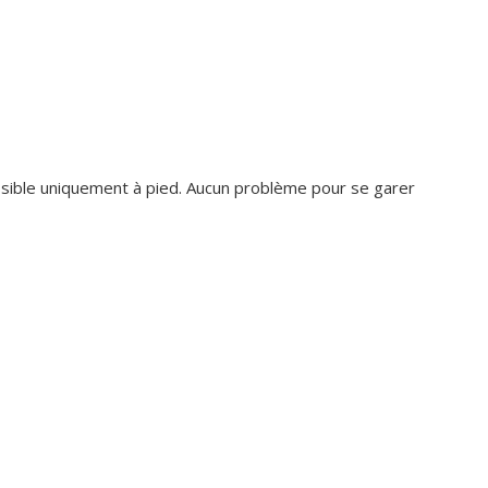
cessible uniquement à pied. Aucun problème pour se garer
Dominique Rollin
il y a 25 jours