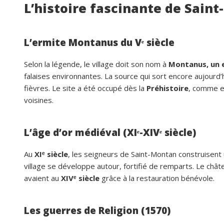
L’histoire fascinante de Sain
L’ermite Montanus du Vᵉ siècle
Selon la légende, le village doit son nom à
Montanus, un e
falaises environnantes. La source qui sort encore aujourd’hu
fièvres. Le site a été occupé dès la
Préhistoire
, comme e
voisines.
L’âge d’or médiéval (XIᵉ-XIVᵉ siècle)
Au
XIᵉ siècle
, les seigneurs de Saint-Montan construisent 
village se développe autour, fortifié de remparts. Le châtea
avaient au
XIVᵉ siècle
grâce à la restauration bénévole.
Les guerres de Religion (1570)