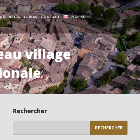
AUX
ACCÈS
LE MAS
CONTACT
ENGLISH
eau village
ionale
Rechercher
Rechercher :