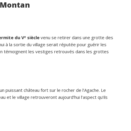
t-Montan
Privatisation du domaine complet.Un 
bon accueil des propriétaires.Des 
prestations ( paella, canoë....),que no
avons tous apprécié.Des couchages 
confortables.Nous reviendrons avec 
rmite du Vᵉ siècle
venu se retirer dans une grotte des
grand plaisir.Merci
i à la sortie du village serait réputée pour guérir les
n témoignent les vestiges retrouvés dans les grottes
un puissant château fort sur le rocher de l’Agache. Le
u et le village retrouveront aujourd’hui l’aspect qu’ils