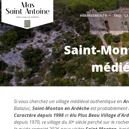
HÉBERGEMENTS
FAQ
LE
Saint-Mont
médié
Si vous cherchez un village médiéval authentique en
Ar
Balazuc,
Saint-Montan en Ardèche
est probablement l
Caractère depuis 1998
et
élu Plus Beau Village d’Ar
depuis 1970, ce village du XIᵉ siècle perché sur le roch
le guide complet 2026 pour visiter
Saint-Montan
, basé