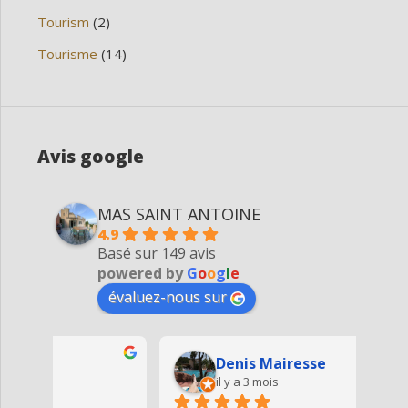
Tourism
(2)
Tourisme
(14)
Avis google
MAS SAINT ANTOINE
4.9
Basé sur 149 avis
powered by
G
o
o
g
l
e
évaluez-nous sur
Denis Mairesse
il y a 3 mois