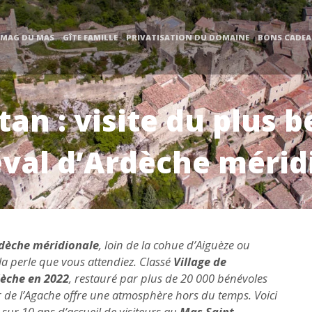
 MAG DU MAS
GÎTE FAMILLE
PRIVATISATION DU DOMAINE
BONS CADE
an : visite du plus b
val d’Ardèche mérid
dèche méridionale
, loin de la cohue d’Aiguèze ou
a perle que vous attendiez. Classé
Village de
dèche en 2022
, restauré par plus de 20 000 bénévoles
er de l’Agache offre une atmosphère hors du temps. Voici
 sur 10 ans d’accueil de visiteurs au
Mas Saint