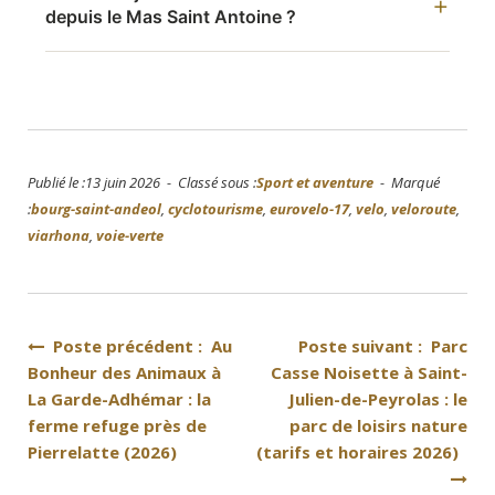
depuis le Mas Saint Antoine ?
Publié le :13 juin 2026 - Classé sous :
Sport et aventure
- Marqué
:
bourg-saint-andeol
,
cyclotourisme
,
eurovelo-17
,
velo
,
veloroute
,
viarhona
,
voie-verte
Navigation
Poste précédent : Au
Poste suivant : Parc
Bonheur des Animaux à
Casse Noisette à Saint-
de
La Garde-Adhémar : la
Julien-de-Peyrolas : le
l’article
ferme refuge près de
parc de loisirs nature
Pierrelatte (2026)
(tarifs et horaires 2026)