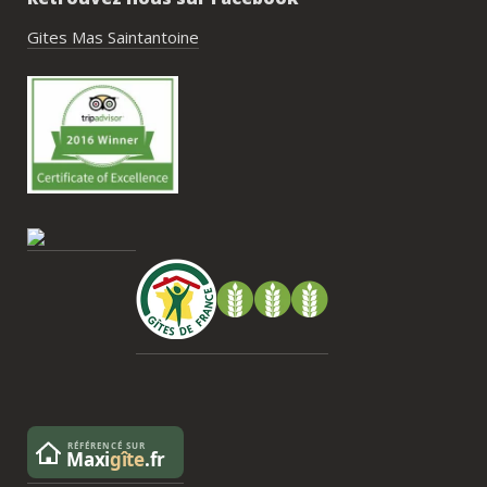
piscine, nature, tranquillité, nombreux 
hébergements et beaucoup d’activités à 
Gites Mas Saintantoine
faire dans les environs.Nous gardons un 
très beau souvenir de ce week-end et 
nous recommandons le Mas Saint-
Antoine sans hésitation.**La seule petite 
contrainte du week-end concerne la 
gestion des déchets, puisqu’il n’y a pas 
encore de bacs d’ordures ménagères ou 
de tri directement sur le domaine et qu’il 
faut se rendre au village. Cela ne nous a 
pas posé de véritable problème, mais ce 
serait un vrai plus à l’avenir.