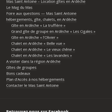
Mas Saint Antoine – Location gîtes en Ardèche
différents gîtes permettent à chacun 
Le Mag du Mas
d’avoir son espace tout en gardant un 
Foire aux questions — Mas Saint Antoine
vrai lieu de rassemblement pour 
hébergements, gîte, chalets, en Ardèche
partager les repas et les activités.Un 
Gîte en Ardèche « La truffière »
immense merci également aux 
Grand gîte de groupe en Ardèche « Les Cigales »
propriétaires pour leur disponibilité, leur 
Gîte en Ardèche « l’Olivier »
écoute et leur gentillesse tout au long de 
Chalet en Ardèche « Belle vue »
l’organisation. Nous avons été très bien 
Chalet en Ardèche « Le vieux chêne »
accompagnés avant le week-end avec de 
Chalet en Ardèche « Les lavandes »
nombreux conseils utiles, aussi bien pour 
A visiter dans la région Ardèche
les prestataires que pour l’organisation 
Gîtes de groupes
générale de l’événement.Tout a été 
Bons cadeaux
simple, fluide et agréable. Les 
Plan d’Accès à nos hébergements
recommandations données sur place 
Contacter le Mas Saint Antoine
étaient excellentes et nous ont permis 
de construire un week-end vraiment 
réussi.Le cadre est idéal pour ce type de 
rassemblement familial ou amical : 
Retrouvez nous sur Facebook