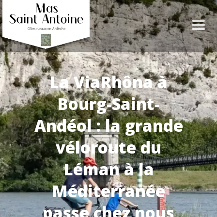
La ViaRhôna à
Bourg-Saint-
Andéol : la grande
véloroute du
Léman à la
Méditerranée
passe chez nous