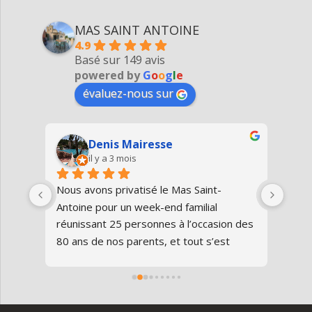
MAS SAINT ANTOINE
4.9
Basé sur 149 avis
powered by
G
o
o
g
l
e
évaluez-nous sur
Denis Mairesse
il y a 3 mois
très 
Nous avons privatisé le Mas Saint-
Nous
Antoine pour un week-end familial 
en fa
us 
réunissant 25 personnes à l’occasion des 
avon
80 ans de nos parents, et tout s’est 
au gî
parfaitement déroulé du début à la fin.Le 
de v
domaine est superbe, très bien 
entre
entretenu, au calme, au cœur de 
plei
l’Ardèche méridionale, avec une vraie 
notre