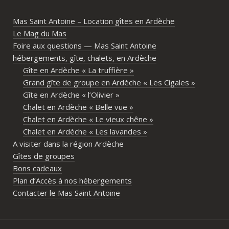
ambiance conviviale et familiale. Les 
Mas Saint Antoine – Location gîtes en Ardèche
différents gîtes permettent à chacun 
Le Mag du Mas
d’avoir son espace tout en gardant un 
Foire aux questions — Mas Saint Antoine
vrai lieu de rassemblement pour 
hébergements, gîte, chalets, en Ardèche
partager les repas et les activités.Un 
Gîte en Ardèche « La truffière »
immense merci également aux 
Grand gîte de groupe en Ardèche « Les Cigales »
propriétaires pour leur disponibilité, leur 
Gîte en Ardèche « l’Olivier »
écoute et leur gentillesse tout au long de 
Chalet en Ardèche « Belle vue »
l’organisation. Nous avons été très bien 
Chalet en Ardèche « Le vieux chêne »
accompagnés avant le week-end avec de 
Chalet en Ardèche « Les lavandes »
nombreux conseils utiles, aussi bien pour 
A visiter dans la région Ardèche
les prestataires que pour l’organisation 
Gîtes de groupes
générale de l’événement.Tout a été 
Bons cadeaux
simple, fluide et agréable. Les 
Plan d’Accès à nos hébergements
recommandations données sur place 
Contacter le Mas Saint Antoine
étaient excellentes et nous ont permis 
de construire un week-end vraiment 
réussi.Le cadre est idéal pour ce type de 