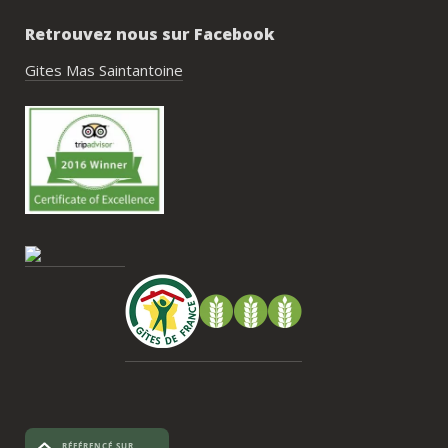
rassemblement familial ou amical : 
Retrouvez nous sur Facebook
piscine, nature, tranquillité, nombreux 
hébergements et beaucoup d’activités à 
Gites Mas Saintantoine
faire dans les environs.Nous gardons un 
très beau souvenir de ce week-end et 
nous recommandons le Mas Saint-
Antoine sans hésitation.**La seule petite 
contrainte du week-end concerne la 
gestion des déchets, puisqu’il n’y a pas 
encore de bacs d’ordures ménagères ou 
de tri directement sur le domaine et qu’il 
faut se rendre au village. Cela ne nous a 
pas posé de véritable problème, mais ce 
serait un vrai plus à l’avenir.