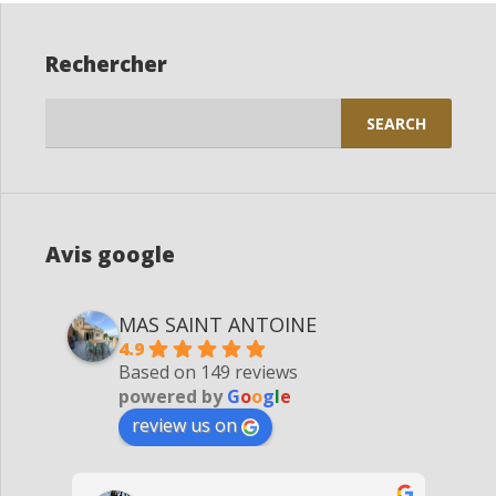
Rechercher
Search
for:
Avis google
MAS SAINT ANTOINE
4.9
Based on 149 reviews
powered by
G
o
o
g
l
e
review us on