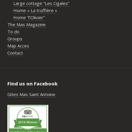
Large cottage “Les Cigales”
l’organisation. Nous avons été très bien 
Home « La truffière »
accompagnés avant le week-end avec de 
Home “l’Olivier”
nombreux conseils utiles, aussi bien pour 
The Mas Magazine
les prestataires que pour l’organisation 
To do
générale de l’événement.Tout a été 
Groups
simple, fluide et agréable. Les 
Map Acces
recommandations données sur place 
Contact
étaient excellentes et nous ont permis 
de construire un week-end vraiment 
réussi.Le cadre est idéal pour ce type de 
rassemblement familial ou amical : 
Find us on Facebook
piscine, nature, tranquillité, nombreux 
hébergements et beaucoup d’activités à 
Gites Mas Saint Antoine
faire dans les environs.Nous gardons un 
très beau souvenir de ce week-end et 
nous recommandons le Mas Saint-
Antoine sans hésitation.**La seule petite 
contrainte du week-end concerne la 