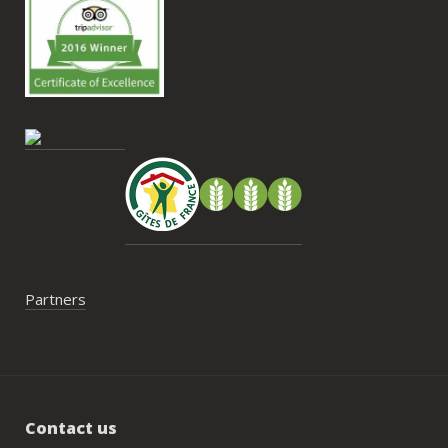
très beau souvenir de ce week-end et 
nous recommandons le Mas Saint-
Antoine sans hésitation.**La seule petite 
contrainte du week-end concerne la 
gestion des déchets, puisqu’il n’y a pas 
encore de bacs d’ordures ménagères ou 
de tri directement sur le domaine et qu’il 
faut se rendre au village. Cela ne nous a 
pas posé de véritable problème, mais ce 
serait un vrai plus à l’avenir.
Partners
Contact us