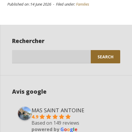
Published on :14 June 2026 - Filed under:
Families
Rechercher
Search
for:
Avis google
MAS SAINT ANTOINE
4.9
Based on 149 reviews
powered by
G
o
o
g
l
e