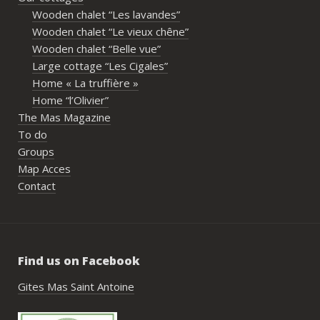
partager les repas et les activités.Un 
Wooden chalet “Les lavandes”
immense merci également aux 
Wooden chalet “Le vieux chêne”
propriétaires pour leur disponibilité, leur 
Wooden chalet “Belle vue”
écoute et leur gentillesse tout au long de 
Large cottage “Les Cigales”
l’organisation. Nous avons été très bien 
Home « La truffière »
accompagnés avant le week-end avec de 
Home “l’Olivier”
nombreux conseils utiles, aussi bien pour 
The Mas Magazine
les prestataires que pour l’organisation 
To do
générale de l’événement.Tout a été 
Groups
simple, fluide et agréable. Les 
Map Acces
recommandations données sur place 
Contact
étaient excellentes et nous ont permis 
de construire un week-end vraiment 
réussi.Le cadre est idéal pour ce type de 
rassemblement familial ou amical : 
Find us on Facebook
piscine, nature, tranquillité, nombreux 
hébergements et beaucoup d’activités à 
Gites Mas Saint Antoine
faire dans les environs.Nous gardons un 