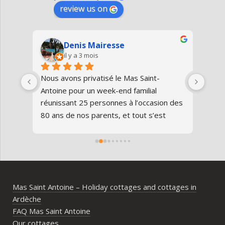
review us on
Denis Mairesse
il y a 3 mois
très 
Nous avons privatisé le Mas Saint-
Nous
Antoine pour un week-end familial 
en fa
us 
réunissant 25 personnes à l’occasion des 
avon
80 ans de nos parents, et tout s’est 
au gî
parfaitement déroulé du début à la fin.Le 
de v
domaine est superbe, très bien 
entre
entretenu, au calme, au cœur de 
plei
l’Ardèche méridionale, avec une vraie 
notre
ambiance conviviale et familiale. Les 
Mas Saint Antoine – Holiday cottages and cottages in
différents gîtes permettent à chacun 
Ardèche
d’avoir son espace tout en gardant un 
FAQ Mas Saint Antoine
vrai lieu de rassemblement pour 
Our cottages