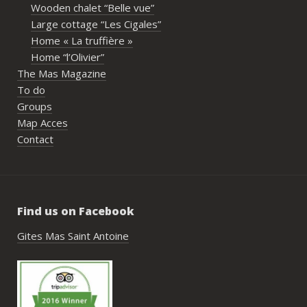
Wooden chalet “Belle vue”
écoute et leur gentillesse tout au long de 
Large cottage “Les Cigales”
l’organisation. Nous avons été très bien 
Home « La truffière »
accompagnés avant le week-end avec de 
Home “l’Olivier”
nombreux conseils utiles, aussi bien pour 
The Mas Magazine
les prestataires que pour l’organisation 
To do
générale de l’événement.Tout a été 
Groups
simple, fluide et agréable. Les 
Map Acces
recommandations données sur place 
Contact
étaient excellentes et nous ont permis 
de construire un week-end vraiment 
réussi.Le cadre est idéal pour ce type de 
rassemblement familial ou amical : 
Find us on Facebook
piscine, nature, tranquillité, nombreux 
hébergements et beaucoup d’activités à 
Gites Mas Saint Antoine
faire dans les environs.Nous gardons un 
très beau souvenir de ce week-end et 
nous recommandons le Mas Saint-
Antoine sans hésitation.**La seule petite 