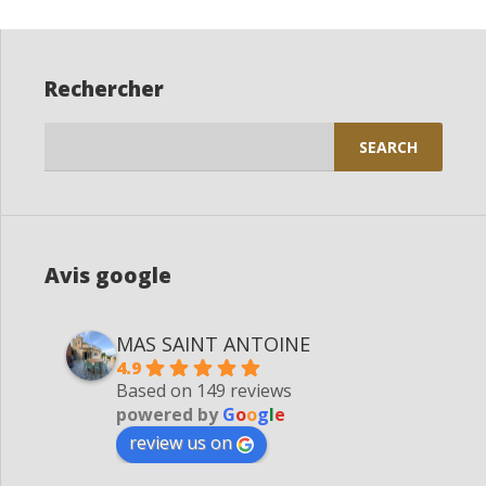
Rechercher
Search
for:
Avis google
MAS SAINT ANTOINE
4.9
Based on 149 reviews
powered by
G
o
o
g
l
e
review us on