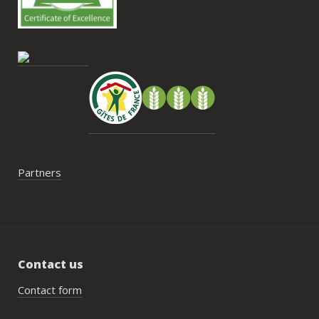
contrainte du week-end concerne la 
gestion des déchets, puisqu’il n’y a pas 
encore de bacs d’ordures ménagères ou 
de tri directement sur le domaine et qu’il 
faut se rendre au village. Cela ne nous a 
pas posé de véritable problème, mais ce 
serait un vrai plus à l’avenir.
Partners
Contact us
Contact form