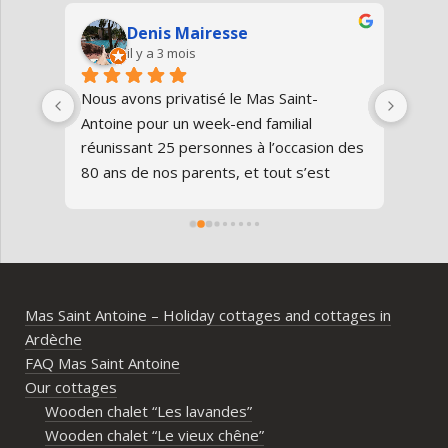
Denis Mairesse
il y a 3 mois
très 
Nous avons privatisé le Mas Saint-
Nous
Antoine pour un week-end familial 
en fa
us 
réunissant 25 personnes à l’occasion des 
avon
80 ans de nos parents, et tout s’est 
au gî
parfaitement déroulé du début à la fin.Le 
de v
domaine est superbe, très bien 
entre
entretenu, au calme, au cœur de 
plei
l’Ardèche méridionale, avec une vraie 
notre
ambiance conviviale et familiale. Les 
Mas Saint Antoine – Holiday cottages and cottages in
différents gîtes permettent à chacun 
Ardèche
d’avoir son espace tout en gardant un 
FAQ Mas Saint Antoine
vrai lieu de rassemblement pour 
Our cottages
partager les repas et les activités.Un 
Wooden chalet “Les lavandes”
immense merci également aux 
Wooden chalet “Le vieux chêne”
propriétaires pour leur disponibilité, leur 