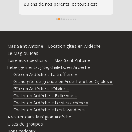
80 ans de nos parents, et tout s’est 
au gî
parfaitement déroulé du début à la fin.Le 
de v
domaine est superbe, très bien 
entre
entretenu, au calme, au cœur de 
plei
l’Ardèche méridionale, avec une vraie 
notre
ambiance conviviale et familiale. Les 
Mas Saint Antoine – Location gîtes en Ardèche
différents gîtes permettent à chacun 
Le Mag du Mas
d’avoir son espace tout en gardant un 
Foire aux questions — Mas Saint Antoine
vrai lieu de rassemblement pour 
hébergements, gîte, chalets, en Ardèche
partager les repas et les activités.Un 
Gîte en Ardèche « La truffière »
immense merci également aux 
Grand gîte de groupe en Ardèche « Les Cigales »
propriétaires pour leur disponibilité, leur 
Gîte en Ardèche « l’Olivier »
écoute et leur gentillesse tout au long de 
Chalet en Ardèche « Belle vue »
l’organisation. Nous avons été très bien 
Chalet en Ardèche « Le vieux chêne »
accompagnés avant le week-end avec de 
Chalet en Ardèche « Les lavandes »
nombreux conseils utiles, aussi bien pour 
A visiter dans la région Ardèche
les prestataires que pour l’organisation 
Gîtes de groupes
générale de l’événement.Tout a été 
Bons cadeaux