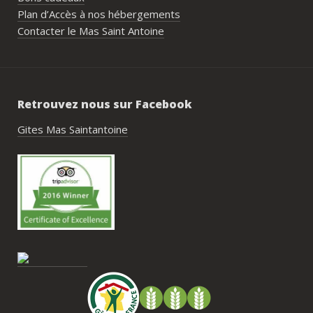
simple, fluide et agréable. Les 
Plan d’Accès à nos hébergements
recommandations données sur place 
Contacter le Mas Saint Antoine
étaient excellentes et nous ont permis 
de construire un week-end vraiment 
réussi.Le cadre est idéal pour ce type de 
rassemblement familial ou amical : 
Retrouvez nous sur Facebook
piscine, nature, tranquillité, nombreux 
hébergements et beaucoup d’activités à 
Gites Mas Saintantoine
faire dans les environs.Nous gardons un 
très beau souvenir de ce week-end et 
nous recommandons le Mas Saint-
Antoine sans hésitation.**La seule petite 
contrainte du week-end concerne la 
gestion des déchets, puisqu’il n’y a pas 
encore de bacs d’ordures ménagères ou 
de tri directement sur le domaine et qu’il 
faut se rendre au village. Cela ne nous a 
pas posé de véritable problème, mais ce 