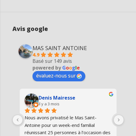
Avis google
MAS SAINT ANTOINE
4.9
Basé sur 149 avis
powered by
G
o
o
g
l
e
évaluez-nous sur
Denis Mairesse
il y a 3 mois
très 
Nous avons privatisé le Mas Saint-
Nous
Antoine pour un week-end familial 
en fa
us 
réunissant 25 personnes à l’occasion des 
avon