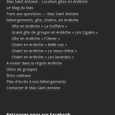
Mas Saint Antoine – Location gîtes en Ardèche
diff
Le Mag du Mas
d’av
Foire aux questions — Mas Saint Antoine
vrai
hébergements, gîte, chalets, en Ardèche
parta
Gîte en Ardèche « La truffière »
imme
Grand gîte de groupe en Ardèche « Les Cigales »
propr
Gîte en Ardèche « l’Olivier »
écout
Chalet en Ardèche « Belle vue »
l’org
Chalet en Ardèche « Le vieux chêne »
acco
Chalet en Ardèche « Les lavandes »
nombr
A visiter dans la région Ardèche
les p
Gîtes de groupes
géné
Bons cadeaux
simpl
Plan d’Accès à nos hébergements
reco
Contacter le Mas Saint Antoine
étai
de c
réuss
rasse
Retrouvez nous sur Facebook