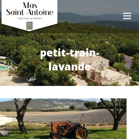
petit-train-
lavande