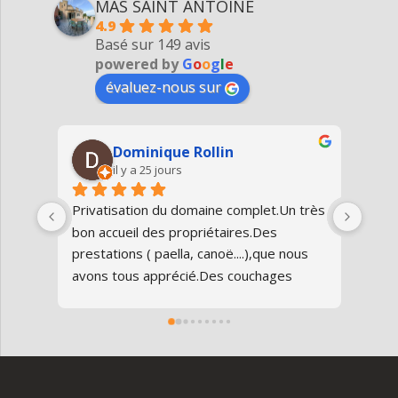
MAS SAINT ANTOINE
4.9
Basé sur 149 avis
powered by
G
o
o
g
l
e
évaluez-nous sur
Dominique Rollin
il y a 25 jours
Privatisation du domaine complet.Un très 
Nous
bon accueil des propriétaires.Des 
Antoi
prestations ( paella, canoë....),que nous 
réun
avons tous apprécié.Des couchages 
80 an
confortables.Nous reviendrons avec 
parfa
grand plaisir.Merci
doma
entr
l’Ard
ambia