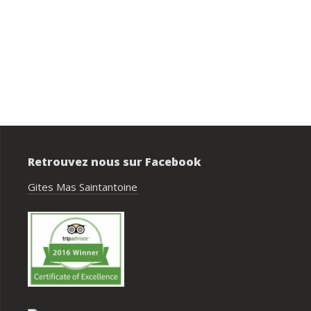
Privatisation du domaine complet.Un 
bon accueil des propriétaires.Des 
prestations ( paella, canoë....),que no
avons tous apprécié.Des couchages 
confortables.Nous reviendrons avec 
grand plaisir.Merci
Retrouvez nous sur Facebook
Gites Mas Saintantoine