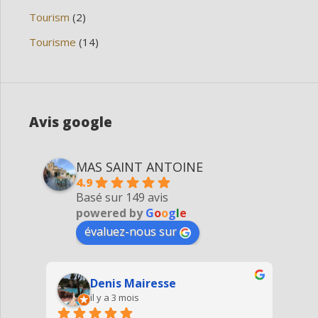
Tourism
(2)
Tourisme
(14)
Avis google
MAS SAINT ANTOINE
4.9
Basé sur 149 avis
powered by
G
o
o
g
l
e
évaluez-nous sur
Denis Mairesse
il y a 3 mois