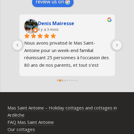
review us on
Denis Mairesse
il y a 3 mois
très 
Nous avons privatisé le Mas Saint-
Nous
Antoine pour un week-end familial 
en fa
us 
réunissant 25 personnes à l’occasion des 
avon
80 ans de nos parents, et tout s’est 
au gî
parfaitement déroulé du début à la fin.Le 
de v
domaine est superbe, très bien 
entre
entretenu, au calme, au cœur de 
plei
l’Ardèche méridionale, avec une vraie 
notre
ambiance conviviale et familiale. Les 
Mas Saint Antoine – Holiday cottages and cottages in
différents gîtes permettent à chacun 
Ardèche
d’avoir son espace tout en gardant un 
FAQ Mas Saint Antoine
vrai lieu de rassemblement pour 
Our cottages
partager les repas et les activités.Un 