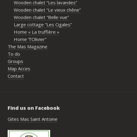
Wooden chalet “Les lavandes”
immense merci également aux 
Wooden chalet “Le vieux chêne”
propriétaires pour leur disponibilité, leur 
Wooden chalet “Belle vue”
écoute et leur gentillesse tout au long de 
Large cottage “Les Cigales”
l’organisation. Nous avons été très bien 
Home « La truffière »
accompagnés avant le week-end avec de 
Home “l’Olivier”
nombreux conseils utiles, aussi bien pour 
The Mas Magazine
les prestataires que pour l’organisation 
To do
générale de l’événement.Tout a été 
Groups
simple, fluide et agréable. Les 
Map Acces
recommandations données sur place 
Contact
étaient excellentes et nous ont permis 
de construire un week-end vraiment 
réussi.Le cadre est idéal pour ce type de 
rassemblement familial ou amical : 
Find us on Facebook
piscine, nature, tranquillité, nombreux 
hébergements et beaucoup d’activités à 
Gites Mas Saint Antoine
faire dans les environs.Nous gardons un 
très beau souvenir de ce week-end et 