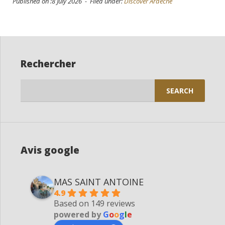
Published on :8 July 2026 - Filed under:
Discover Ardèche
Rechercher
Search
for:
Avis google
MAS SAINT ANTOINE
4.9
Based on 149 reviews
powered by
G
o
o
g
l
e