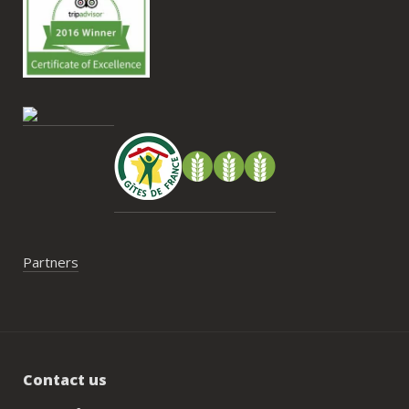
nous recommandons le Mas Saint-
Antoine sans hésitation.**La seule petite 
contrainte du week-end concerne la 
gestion des déchets, puisqu’il n’y a pas 
encore de bacs d’ordures ménagères ou 
de tri directement sur le domaine et qu’il 
faut se rendre au village. Cela ne nous a 
pas posé de véritable problème, mais ce 
serait un vrai plus à l’avenir.
Partners
Contact us