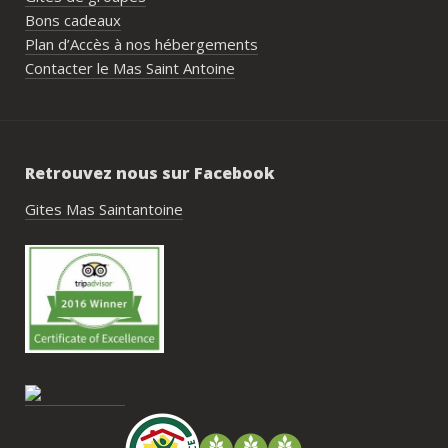
générale de l’événement.Tout a été 
Bons cadeaux
simple, fluide et agréable. Les 
Plan d’Accès à nos hébergements
recommandations données sur place 
Contacter le Mas Saint Antoine
étaient excellentes et nous ont permis 
de construire un week-end vraiment 
réussi.Le cadre est idéal pour ce type de 
rassemblement familial ou amical : 
Retrouvez nous sur Facebook
piscine, nature, tranquillité, nombreux 
hébergements et beaucoup d’activités à 
Gites Mas Saintantoine
faire dans les environs.Nous gardons un 
très beau souvenir de ce week-end et 
nous recommandons le Mas Saint-
Antoine sans hésitation.**La seule petite 
contrainte du week-end concerne la 
gestion des déchets, puisqu’il n’y a pas 
encore de bacs d’ordures ménagères ou 
de tri directement sur le domaine et qu’il 
faut se rendre au village. Cela ne nous a 