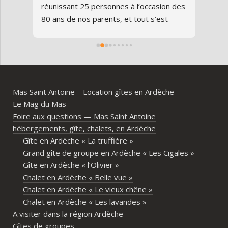
us 
réunissant 25 personnes à l’occasion des 
avon
80 ans de nos parents, et tout s’est 
au gî
parfaitement déroulé du début à la fin.Le 
de v
domaine est superbe, très bien 
entre
entretenu, au calme, au cœur de 
plei
l’Ardèche méridionale, avec une vraie 
notre
ambiance conviviale et familiale. Les 
Mas Saint Antoine – Location gîtes en Ardèche
différents gîtes permettent à chacun 
Le Mag du Mas
d’avoir son espace tout en gardant un 
Foire aux questions — Mas Saint Antoine
vrai lieu de rassemblement pour 
hébergements, gîte, chalets, en Ardèche
partager les repas et les activités.Un 
Gîte en Ardèche « La truffière »
immense merci également aux 
Grand gîte de groupe en Ardèche « Les Cigales »
propriétaires pour leur disponibilité, leur 
Gîte en Ardèche « l’Olivier »
écoute et leur gentillesse tout au long de 
Chalet en Ardèche « Belle vue »
l’organisation. Nous avons été très bien 
Chalet en Ardèche « Le vieux chêne »
accompagnés avant le week-end avec de 
Chalet en Ardèche « Les lavandes »
nombreux conseils utiles, aussi bien pour 
A visiter dans la région Ardèche
les prestataires que pour l’organisation 
Gîtes de groupes