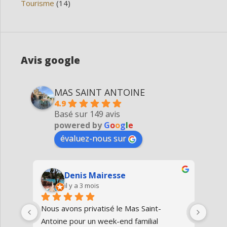
Tourisme
(14)
Avis google
MAS SAINT ANTOINE
4.9
Basé sur 149 avis
powered by
G
o
o
g
l
e
évaluez-nous sur
Denis Mairesse
il y a 3 mois
très 
Nous avons privatisé le Mas Saint-
Nous
Antoine pour un week-end familial 
en fa