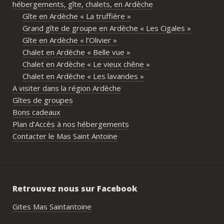
hébergements, gîte, chalets, en Ardèche
parta
Gîte en Ardèche « La truffière »
imme
Grand gîte de groupe en Ardèche « Les Cigales »
propr
Gîte en Ardèche « l’Olivier »
écout
Chalet en Ardèche « Belle vue »
l’org
Chalet en Ardèche « Le vieux chêne »
acco
Chalet en Ardèche « Les lavandes »
nombr
A visiter dans la région Ardèche
les p
Gîtes de groupes
géné
Bons cadeaux
simpl
Plan d’Accès à nos hébergements
reco
Contacter le Mas Saint Antoine
étai
de c
réuss
rasse
Retrouvez nous sur Facebook
pisci
hébe
Gites Mas Saintantoine
fair