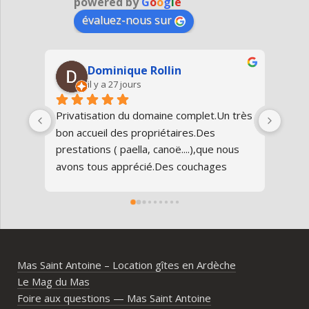
powered by
G
o
o
g
l
e
évaluez-nous sur
Dominique Rollin
il y a 27 jours
Privatisation du domaine complet.Un très 
Nous
bon accueil des propriétaires.Des 
Antoi
prestations ( paella, canoë....),que nous 
réun
avons tous apprécié.Des couchages 
80 an
confortables.Nous reviendrons avec 
parfa
grand plaisir.Merci
doma
entr
l’Ard
ambia
Mas Saint Antoine – Location gîtes en Ardèche
diff
Le Mag du Mas
d’av
Foire aux questions — Mas Saint Antoine
vrai