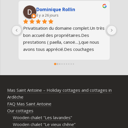
Dominique Rollin
Denis Mairess
il y a 26 jours
il y a 3 mois
sation du domaine complet.Un très 
Nous avons privatisé le
ueil des propriétaires.Des 
Antoine pour un week-end
ions ( paella, canoë....),que nous 
réunissant 25 personnes
tous apprécié.Des couchages 
80 ans de nos parents, e
ables.Nous reviendrons avec 
parfaitement déroulé du 
laisir.Merci
domaine est superbe, tr
entretenu, au calme, au
l’Ardèche méridionale, a
ambiance conviviale et fa
Mas Saint Antoine – Holiday cottages and cottages in
différents gîtes permett
Ardèche
d’avoir son espace tout 
FAQ Mas Saint Antoine
vrai lieu de rassemblem
Our cottages
partager les repas et les
Wooden chalet “Les lavandes”
immense merci égaleme
Wooden chalet “Le vieux chêne”
propriétaires pour leur di