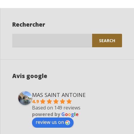
Rechercher
Search
for:
Avis google
MAS SAINT ANTOINE
4.9
Based on 149 reviews
powered by
G
o
o
g
l
e
review us on