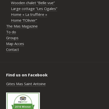
Wooden chalet “Belle vue”
écoute et leur gentilles
Large cottage “Les Cigales”
l’organisation. Nous avo
Home « La truffière »
accompagnés avant le w
Home “l’Olivier”
nombreux conseils utiles
The Mas Magazine
les prestataires que pou
To do
générale de l’événement
Groups
simple, fluide et agréabl
Map Acces
recommandations donnée
Contact
étaient excellentes et n
de construire un week-e
réussi.Le cadre est idéa
rassemblement familial o
Find us on Facebook
piscine, nature, tranquil
hébergements et beaucou
Gites Mas Saint Antoine
faire dans les environs.
très beau souvenir de c
nous recommandons le 
Antoine sans hésitation.