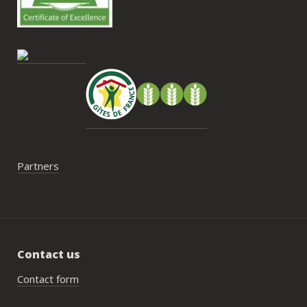
contrainte du week-end 
gestion des déchets, puis
encore de bacs d’ordur
de tri directement sur le
faut se rendre au village
pas posé de véritable p
serait un vrai plus à l’ave
Partners
Contact us
Contact form