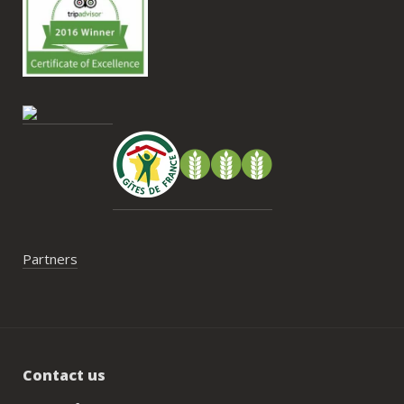
nous recommandons le Mas Saint-
Antoine sans hésitation.**La seule petite 
contrainte du week-end concerne la 
gestion des déchets, puisqu’il n’y a pas 
encore de bacs d’ordures ménagères ou 
de tri directement sur le domaine et qu’il 
faut se rendre au village. Cela ne nous a 
pas posé de véritable problème, mais ce 
serait un vrai plus à l’avenir.
Partners
Contact us