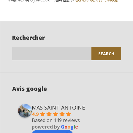
Published on :2 June 2026 - Filed under:
Discover Ardèche
,
Tourism
Rechercher
Search
for:
Avis google
MAS SAINT ANTOINE
4.9
Based on 149 reviews
powered by
G
o
o
g
l
e