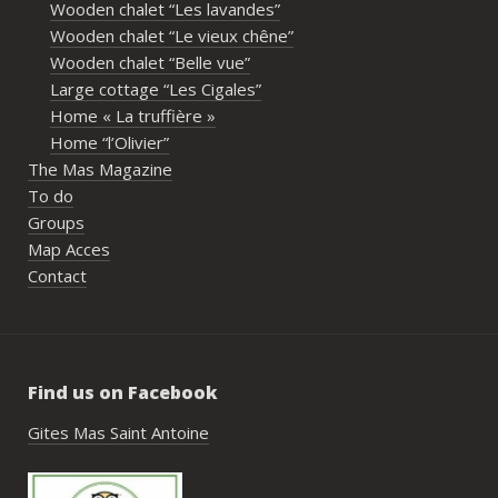
Wooden chalet “Les lavandes”
immense merci également aux 
Wooden chalet “Le vieux chêne”
propriétaires pour leur disponibilité, leur 
Wooden chalet “Belle vue”
écoute et leur gentillesse tout au long de 
Large cottage “Les Cigales”
l’organisation. Nous avons été très bien 
Home « La truffière »
accompagnés avant le week-end avec de 
Home “l’Olivier”
nombreux conseils utiles, aussi bien pour 
The Mas Magazine
les prestataires que pour l’organisation 
To do
générale de l’événement.Tout a été 
Groups
simple, fluide et agréable. Les 
Map Acces
recommandations données sur place 
Contact
étaient excellentes et nous ont permis 
de construire un week-end vraiment 
réussi.Le cadre est idéal pour ce type de 
rassemblement familial ou amical : 
Find us on Facebook
piscine, nature, tranquillité, nombreux 
hébergements et beaucoup d’activités à 
Gites Mas Saint Antoine
faire dans les environs.Nous gardons un 
très beau souvenir de ce week-end et 