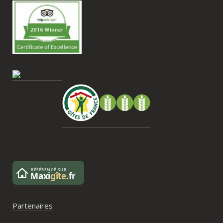
très beau souvenir de ce week-end et 
nous recommandons le Mas Saint-
Antoine sans hésitation.**La seule petite 
contrainte du week-end concerne la 
gestion des déchets, puisqu’il n’y a pas 
encore de bacs d’ordures ménagères ou 
de tri directement sur le domaine et qu’il 
faut se rendre au village. Cela ne nous a 
pas posé de véritable problème, mais ce 
serait un vrai plus à l’avenir.
Partenaires