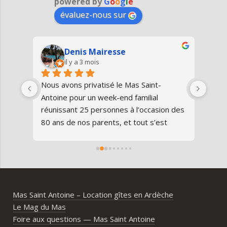
powered by
G
o
o
g
l
e
évaluez-nous sur
Denis Mairesse
il y a 3 mois
très 
Nous avons privatisé le Mas Saint-
Nous
Antoine pour un week-end familial 
en fa
us 
réunissant 25 personnes à l’occasion des 
avon
80 ans de nos parents, et tout s’est 
au gî
parfaitement déroulé du début à la fin.Le 
de v
domaine est superbe, très bien 
entre
entretenu, au calme, au cœur de 
plei
l’Ardèche méridionale, avec une vraie 
notre
ambiance conviviale et familiale. Les 
Mas Saint Antoine – Location gîtes en Ardèche
différents gîtes permettent à chacun 
Le Mag du Mas
d’avoir son espace tout en gardant un 
Foire aux questions — Mas Saint Antoine
vrai lieu de rassemblement pour 