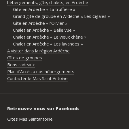
hébergements, gîte, chalets, en Ardèche
partager les repas et les activités.Un 
Gîte en Ardèche « La truffière »
immense merci également aux 
Grand gîte de groupe en Ardèche « Les Cigales »
propriétaires pour leur disponibilité, leur 
Gîte en Ardèche « l’Olivier »
écoute et leur gentillesse tout au long de 
Chalet en Ardèche « Belle vue »
l’organisation. Nous avons été très bien 
Chalet en Ardèche « Le vieux chêne »
accompagnés avant le week-end avec de 
Chalet en Ardèche « Les lavandes »
nombreux conseils utiles, aussi bien pour 
A visiter dans la région Ardèche
les prestataires que pour l’organisation 
Gîtes de groupes
générale de l’événement.Tout a été 
Bons cadeaux
simple, fluide et agréable. Les 
Plan d’Accès à nos hébergements
recommandations données sur place 
Contacter le Mas Saint Antoine
étaient excellentes et nous ont permis 
de construire un week-end vraiment 
réussi.Le cadre est idéal pour ce type de 
rassemblement familial ou amical : 
Retrouvez nous sur Facebook
piscine, nature, tranquillité, nombreux 
hébergements et beaucoup d’activités à 
Gites Mas Saintantoine
faire dans les environs.Nous gardons un 