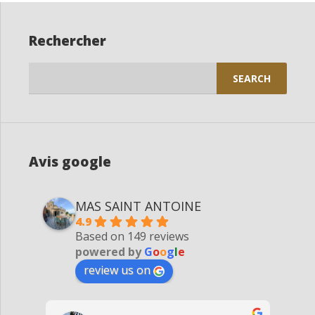
Rechercher
Search
for:
Avis google
MAS SAINT ANTOINE
4.9
Based on 149 reviews
powered by
G
o
o
g
l
e
review us on