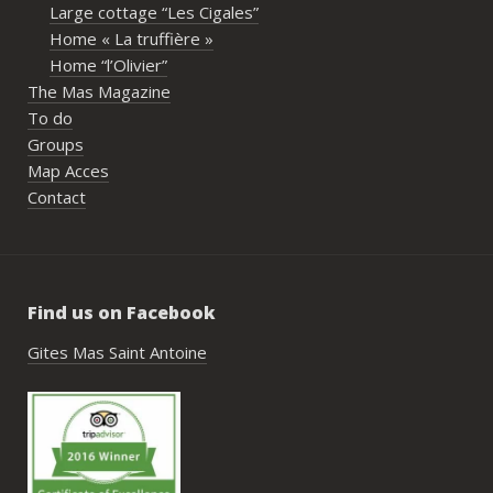
Large cottage “Les Cigales”
l’organisation. Nous avons été très bien 
Home « La truffière »
accompagnés avant le week-end avec de 
Home “l’Olivier”
nombreux conseils utiles, aussi bien pour 
The Mas Magazine
les prestataires que pour l’organisation 
To do
générale de l’événement.Tout a été 
Groups
simple, fluide et agréable. Les 
Map Acces
recommandations données sur place 
Contact
étaient excellentes et nous ont permis 
de construire un week-end vraiment 
réussi.Le cadre est idéal pour ce type de 
rassemblement familial ou amical : 
Find us on Facebook
piscine, nature, tranquillité, nombreux 
hébergements et beaucoup d’activités à 
Gites Mas Saint Antoine
faire dans les environs.Nous gardons un 
très beau souvenir de ce week-end et 
nous recommandons le Mas Saint-
Antoine sans hésitation.**La seule petite 
contrainte du week-end concerne la 