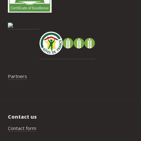
contrainte du week-end concerne la 
gestion des déchets, puisqu’il n’y a pas 
encore de bacs d’ordures ménagères ou 
de tri directement sur le domaine et qu’il 
faut se rendre au village. Cela ne nous a 
pas posé de véritable problème, mais ce 
serait un vrai plus à l’avenir.
Partners
Contact us
Contact form