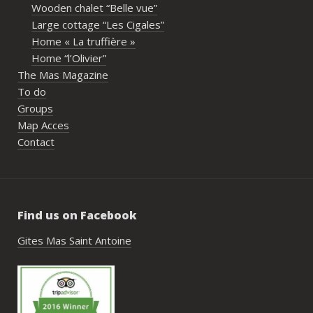
Wooden chalet “Belle vue”
écoute et leur gentillesse tout au long de 
Large cottage “Les Cigales”
l’organisation. Nous avons été très bien 
Home « La truffière »
accompagnés avant le week-end avec de 
Home “l’Olivier”
nombreux conseils utiles, aussi bien pour 
The Mas Magazine
les prestataires que pour l’organisation 
To do
générale de l’événement.Tout a été 
Groups
simple, fluide et agréable. Les 
Map Acces
recommandations données sur place 
Contact
étaient excellentes et nous ont permis 
de construire un week-end vraiment 
réussi.Le cadre est idéal pour ce type de 
rassemblement familial ou amical : 
Find us on Facebook
piscine, nature, tranquillité, nombreux 
hébergements et beaucoup d’activités à 
Gites Mas Saint Antoine
faire dans les environs.Nous gardons un 
très beau souvenir de ce week-end et 
nous recommandons le Mas Saint-
Antoine sans hésitation.**La seule petite 