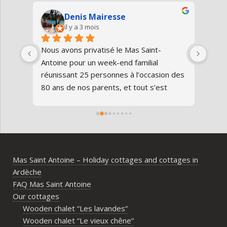
Denis Mairesse
il y a 3 mois
très 
Nous avons privatisé le Mas Saint-
Nous
Antoine pour un week-end familial 
en fa
us 
réunissant 25 personnes à l’occasion des 
avon
80 ans de nos parents, et tout s’est 
au gî
parfaitement déroulé du début à la fin.Le 
de v
domaine est superbe, très bien 
entre
entretenu, au calme, au cœur de 
plei
l’Ardèche méridionale, avec une vraie 
notre
ambiance conviviale et familiale. Les 
Mas Saint Antoine – Holiday cottages and cottages in
différents gîtes permettent à chacun 
Ardèche
d’avoir son espace tout en gardant un 
FAQ Mas Saint Antoine
vrai lieu de rassemblement pour 
Our cottages
partager les repas et les activités.Un 
Wooden chalet “Les lavandes”
immense merci également aux 
Wooden chalet “Le vieux chêne”
propriétaires pour leur disponibilité, leur 