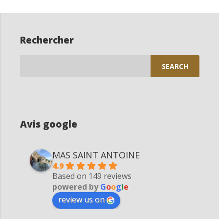
Rechercher
Search
for:
Avis google
MAS SAINT ANTOINE
4.9
Based on 149 reviews
powered by
G
o
o
g
l
e
review us on